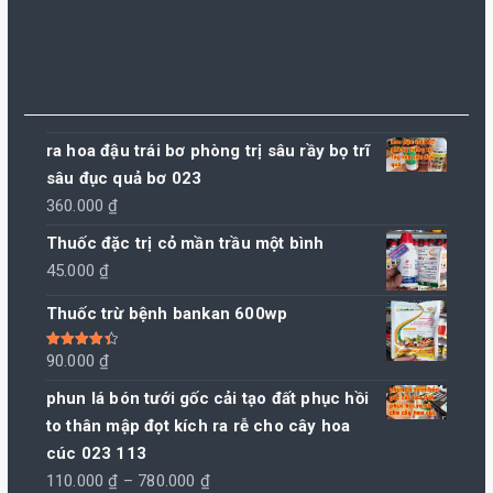
ra hoa đậu trái bơ phòng trị sâu rầy bọ trĩ
sâu đục quả bơ 023
360.000
₫
Thuốc đặc trị cỏ mần trầu một bình
45.000
₫
Thuốc trừ bệnh bankan 600wp
Được xếp
90.000
₫
hạng
4.50
5 sao
phun lá bón tưới gốc cải tạo đất phục hồi
to thân mập đọt kích ra rễ cho cây hoa
cúc 023 113
Khoảng
110.000
₫
–
780.000
₫