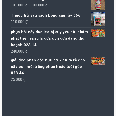
Giá
Giá
105.000
₫
100.000
₫
gốc
hiện
Thuốc trừ sâu sạch bóng sâu rầy 666
là:
tại
110.000
₫
105.000 ₫.
là:
100.000 ₫.
phục hồi cây dưa leo bị suy yếu còi chậm
phát triển vàng lá dưa con dưa đang thu
hoạch 023 14
240.000
₫
giải độc phèn độc hữu cơ kích ra rễ cho
cây con mới trồng phun hoặc tưới gốc
023 44
25.000
₫