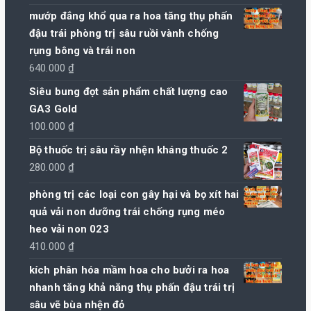
giá:
mướp đắng khổ qua ra hoa tăng thụ phấn
từ
đậu trái phòng trị sâu ruồi vành chống
110.000 ₫
rụng bông và trái non
đến
640.000
₫
780.000 ₫
Siêu bung đọt sản phẩm chất lượng cao
GA3 Gold
100.000
₫
Bộ thuốc trị sâu rầy nhện kháng thuốc 2
280.000
₫
phòng trị các loại con gây hại và bọ xít hai
quả vải non dưỡng trái chống rụng méo
heo vải non 023
410.000
₫
kích phân hóa mầm hoa cho bưởi ra hoa
nhanh tăng khả năng thụ phấn đậu trái trị
sâu vẽ bùa nhện đỏ