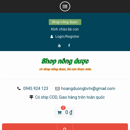
Skip
Shop nông dược:
to
Kính chào bà con
content
Login/Register
Đăng
Page
Ký
Facebook
YouTube
0945 924 123
hoangduongbvtv@gmail.com
Có ship COD, Giao hàng trên toàn quốc
0
0
₫