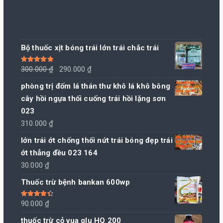
Bộ thuốc xịt bóng trái lớn trái chắc trái
Giá
Giá
Được xếp
300.000
₫
290.000
₫
hạng
5.00
5
sao
gốc
hiện
phòng trị đốm lá thán thư khô lá khô bông
là:
tại
cây hồi ngựa thối cuống trái hồi lặng sơn
300.000 ₫.
là:
023
290.000 ₫.
310.000
₫
lớn trái ớt chống thối nứt trái bóng đẹp trái
ớt thẳng đều 023 164
30.000
₫
Thuốc trừ bệnh bankan 600wp
Được xếp
90.000
₫
hạng
4.50
5 sao
thuốc trừ cỏ vua glu HQ 200