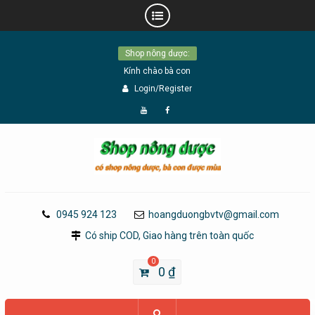
Skip
Shop nông dược:
to
Kính chào bà con
content
Login/Register
Đăng
Page
Ký
Facebook
YouTube
0945 924 123
hoangduongbvtv@gmail.com
Có ship COD, Giao hàng trên toàn quốc
0
0
₫