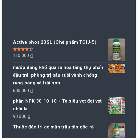
Active phos 23SL (Chế phẩm TOIJ-5)
Được xếp
110.000
₫
hạng
4.00
5 sao
mướp đắng khổ qua ra hoa tăng thụ phấn
đậu trái phòng trị sâu ruồi vành chống
rụng bông và trái non
640.000
₫
phân NPK 30-10-10 + Te siêu vọt đọt vọt
chồi lá
90.000
₫
Thuốc đặc trị cỏ mần trầu tận gốc rễ