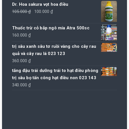
Dr. Hoa sakura vọt hoa điều
Giá
Giá
105.000
₫
100.000
₫
gốc
hiện
là:
tại
Thuốc trừ cỏ bắp ngô mía Atra 500sc
105.000 ₫.
là:
160.000
₫
100.000 ₫.
trị sâu xanh sâu tơ ruồi vàng cho cây rau
quả và cây rau lá 023 123
360.000
₫
tăng đậu trái dưỡng trái to hạt điều phòng
trị sâu bọ tấn công hạt điều non 023 143
340.000
₫