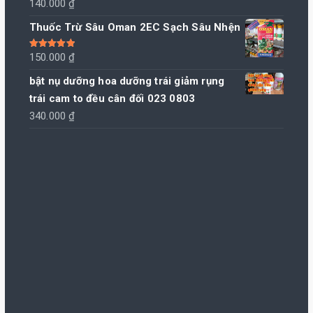
140.000
₫
Thuốc Trừ Sâu Oman 2EC Sạch Sâu Nhện
Được xếp
150.000
₫
hạng
5.00
5
sao
bật nụ dưỡng hoa dưỡng trái giảm rụng
trái cam to đều cân đối 023 0803
340.000
₫