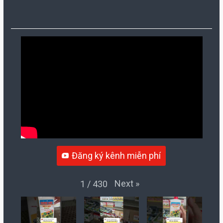
Đăng ký kênh miễn phí
Next
»
1
/
430