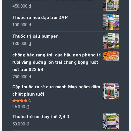
450.000
₫
Thuốc ra hoa đậu trái DAP
100.000
₫
Thuốc trị sâu bumper
130.000
₫
chống héo rụng trái dưa hấu non phòng trị
ruồi vàng dưỡng lớn trái chống bọng ruột
nứt trái 023 64
780.000
₫
Cặp thuốc ra rễ cực mạnh Map ngâm dâm
chiết phun tưới
Được xếp
25.000
₫
hạng
4.00
5 sao
Thuốc trừ cỏ thay thế 2,4 D
50.000
₫