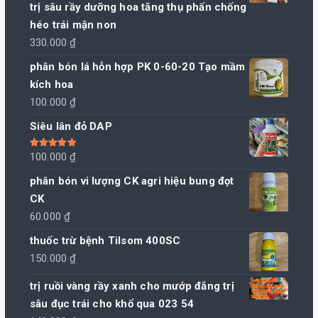
trị sâu rầy dưỡng hoa tăng thụ phấn chống
héo trái mận non
330.000
₫
phân bón lá hỗn hợp PK 0-60-20 Tạo mầm
kích hoa
100.000
₫
Siêu lân đỏ DAP
Được xếp
100.000
₫
hạng
5.00
5
sao
phân bón vi lượng CK agri hiệu bung đọt
CK
60.000
₫
thuốc trừ bệnh Tilsom 400SC
150.000
₫
trị ruồi vàng rầy xanh cho mướp đắng trị
sâu đục trái cho khổ qua 023 54