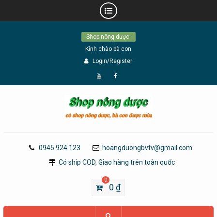
Skip
Shop nông dược:
to
Kính chào bà con
content
Login/Register
Đăng
Page
Ký
Facebook
YouTube
0945 924 123
hoangduongbvtv@gmail.com
Có ship COD, Giao hàng trên toàn quốc
0
0
₫