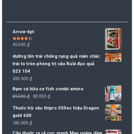
Arrow-kpt
Được xếp
45.000
₫
hạng
4.50
5 sao
dưỡng lớn trái chống rụng quả mân chắc
trái to tròn phòng trị sâu Ruồi đục quả
023 104
430.000
₫
Đạm cá hữu cơ fish combi amino
Giá
Giá
85.000
₫
80.000
₫
gốc
hiện
Thuốc trừ sâu thipro 550ec hiệu Dragon
là:
tại
gold 600
85.000 ₫.
là:
180.000
₫
80.000 ₫.
Cặp thuốc ra rễ cực mạnh Map ngâm dâm