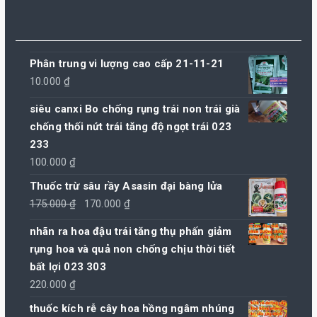
Phân trung vi lượng cao cấp 21-11-21
10.000
₫
siêu canxi Bo chống rụng trái non trái già
chống thối nứt trái tăng độ ngọt trái 023
233
100.000
₫
Thuốc trừ sâu rầy Asasin đại bàng lửa
Giá
Giá
175.000
₫
170.000
₫
gốc
hiện
nhãn ra hoa đậu trái tăng thụ phấn giảm
là:
tại
rụng hoa và quả non chống chịu thời tiết
175.000 ₫.
là:
bất lợi 023 303
170.000 ₫.
220.000
₫
thuốc kích rễ cây hoa hồng ngâm nhúng