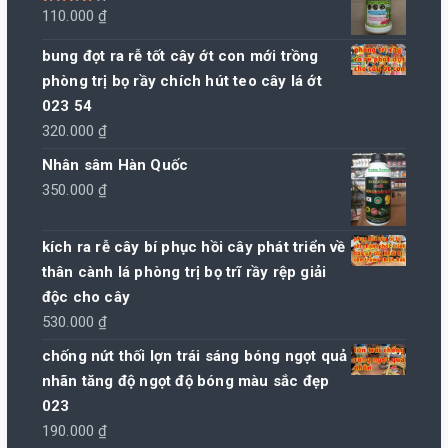
Được xếp
110.000
₫
hạng
4.00
5 sao
bung đọt ra rễ tốt cây ớt con mới trồng
phòng trị bọ rầy chích hút teo cây lá ớt
023 54
320.000
₫
Nhân sâm Hàn Quốc
350.000
₫
kích ra rễ cây bí phục hồi cây phát triển về
thân cành lá phòng trị bọ trĩ rầy rệp giải
độc cho cây
530.000
₫
chống nứt thối lợn trái sáng bóng ngọt quả
nhãn tăng độ ngọt độ bóng màu sắc đẹp
023
190.000
₫