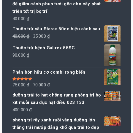
để giâm cành phun tưới gốc cho cây phát
triển tốt trị bọ trĩ
40.000
₫
Thuốc trừ sâu Staras 50ec hiệu sách sau
Giá
Giá
40.000
₫
35.000
₫
gốc
hiện
Thuốc trừ bệnh Galirex 55SC
là:
tại
90.000
₫
40.000 ₫.
là:
35.000 ₫.
Phân bón hữu cơ combi rong biển
Giá
Giá
Được xếp
75.000
₫
70.000
₫
hạng
5.00
5
sao
gốc
hiện
dưỡng trái to hạt chống rụng phòng trị bọ
là:
tại
xít muỗi sâu đục hạt điều 023 133
75.000 ₫.
là:
400.000
₫
70.000 ₫.
phòng trị rầy xanh ruồi vàng dưỡng lớn
thẳng trái mướp đắng khổ qua trái to đẹp