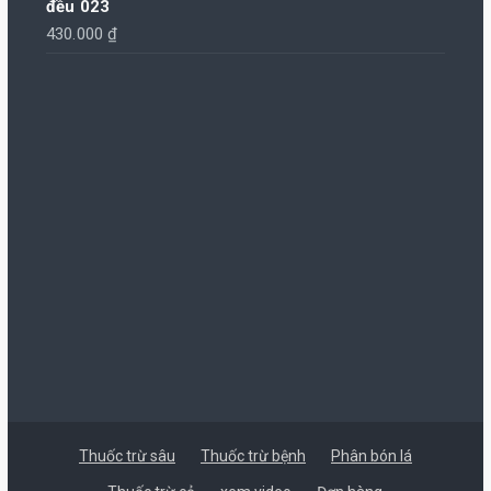
đều 023
430.000
₫
Thuốc trừ sâu
Thuốc trừ bệnh
Phân bón lá