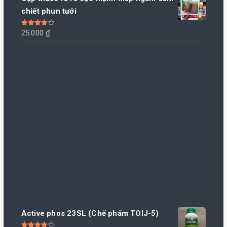
chiết phun tưới
Được xếp
25.000
₫
hạng
4.00
5 sao
Active phos 23SL (Chế phẩm TOIJ-5)