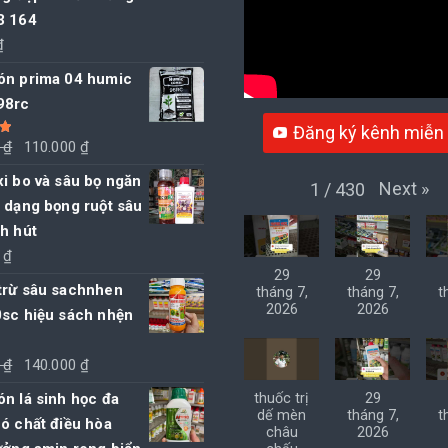
3 164
₫
ón prima 04 humic
98rc
Đăng ký kênh miễn 
Giá
Giá
0
₫
110.000
₫
5
gốc
hiện
i bo và sâu bọ ngăn
Next
»
1
/
430
là:
tại
 dạng bọng ruột sâu
115.000 ₫.
là:
h hút
110.000 ₫.
0
₫
29
29
trừ sâu sachnhen
tháng 7,
tháng 7,
t
2026
2026
0sc hiệu sách nhện
Giá
Giá
0
₫
140.000
₫
gốc
hiện
n lá sinh học đa
thuốc trị
29
là:
tại
dế mèn
tháng 7,
t
ó chất điều hòa
châu
2026
145.000 ₫.
là: