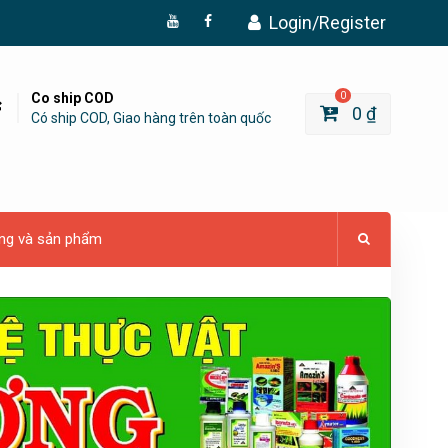
Login/Register
Đăng
Page
Ký
Facebook
YouTube
Co ship COD
0
0
₫
Có ship COD, Giao hàng trên toàn quốc
ng và sản phẩm