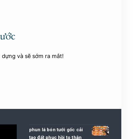
rước
y dựng và sẽ sớm ra mắt!
phun lá bón tưới gốc cải
tạo đất phục hồi to thân