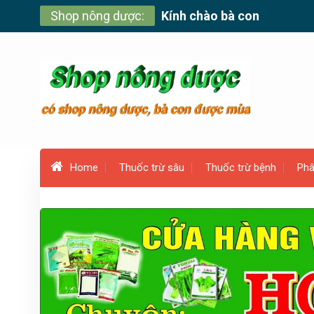
Skip
Shop nông dược:
Kính chào bà con
to
content
Home
Thuốc trừ sâu
Thuốc trừ bệnh
Phâ