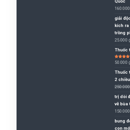
Quốc
160.00
giải độ
kích ra
trồng p
25.000
Thuốc t
Được xếp
50.000
hạng
5.00
sao
Thuốc t
2 chiều
250.00
trị dòi
vẽ bùa
150.00
bung đọ
con mới