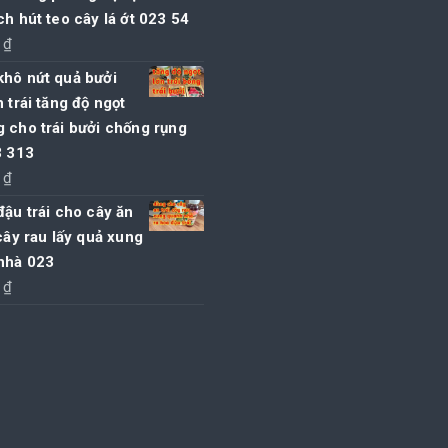
ch hút teo cây lá ớt 023 54
0
₫
khô nứt quả bưởi
n trái tăng độ ngọt
 cho trái bưởi chống rụng
3 313
0
₫
đậu trái cho cây ăn
 cây rau lấy quả xung
nhà 023
0
₫