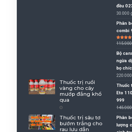
đều 02
30.000
Phân b
combi 
Được xếp
115.00
hạng
5.00
sao
Bộ canx
ngừa dị
bọ chíc
220.00
Thuốc trị ruồi
Thuốc 
vàng cho cây
Eto 11
mướp đắng khổ
qua
999
145.00
Thuốc trị sâu tơ
Phân bó
bướm trắng cho
lượng c
rau lưu dẫn