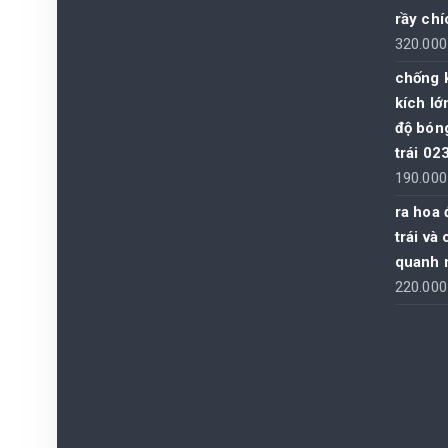
rầy chí
320.00
chống 
kích lớ
độ bóng
trái 02
190.00
ra hoa 
trái và
quanh 
220.00