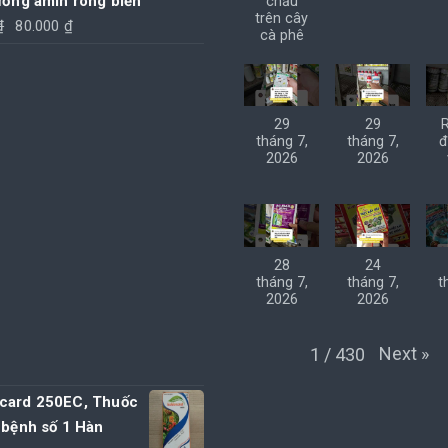
ưởng amin rong biển
chấu
140.000 ₫.
trên cây
Giá
Giá
₫
80.000
₫
cà phê
gốc
hiện
là:
tại
85.000 ₫.
là:
80.000 ₫.
29
29
tháng 7,
tháng 7,
đ
2026
2026
28
24
tháng 7,
tháng 7,
t
2026
2026
Next
»
1
/
430
card 250EC, Thuốc
 bệnh số 1 Hàn