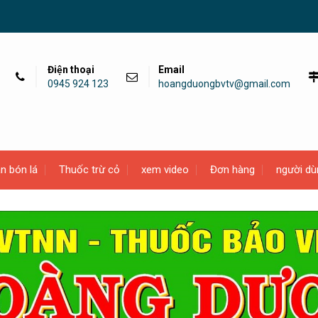
Điện thoại
Email
0945 924 123
hoangduongbvtv@gmail.com
n bón lá
Thuốc trừ cỏ
xem video
Đơn hàng
người dù