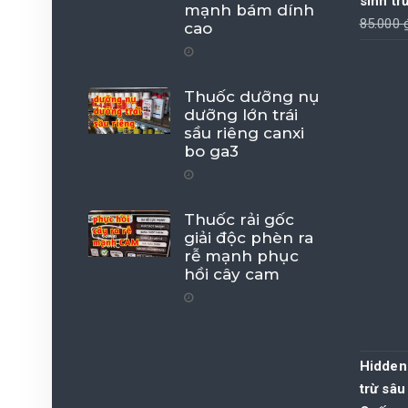
sinh tr
mạnh bám dính
85.000
cao
Thuốc dưỡng nụ
dưỡng lớn trái
sầu riêng canxi
bo ga3
Thuốc rải gốc
giải độc phèn ra
rễ mạnh phục
hồi cây cam
Hidden
trừ sâu