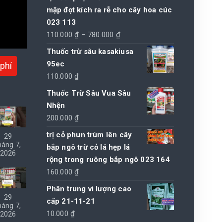
mập đọt kích ra rễ cho cây hoa cúc
023 113
Khoảng
110.000
₫
–
780.000
₫
giá:
Thuốc trừ sâu kasakiusa
từ
95ec
phí
110.000 ₫
110.000
₫
đến
Thuốc Trừ Sâu Vua Sâu
780.000 ₫
Nhện
200.000
₫
trị cỏ phun trùm lên cây
29
háng 7,
bắp ngô trừ cỏ lá hẹp lá
2026
rộng trong ruông bắp ngô 023 164
160.000
₫
Phân trung vi lượng cao
29
cấp 21-11-21
háng 7,
10.000
₫
2026