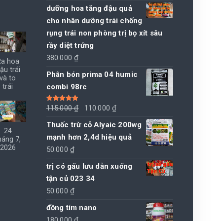
dưỡng hoa tăng đậu quả
cho nhãn dưỡng trái chống
rụng trái non phòng trị bọ xít sâu
rầy diệt trứng
380.000
₫
Ra hoa
ậu trái
Phân bón prima 04 humic
và to
combi 98rc
trái
Giá
Giá
Được xếp
115.000
₫
110.000
₫
hạng
5.00
5
sao
gốc
hiện
Thuốc trừ cỏ Alyaic 200wg
24
là:
tại
mạnh hơn 2,4d hiệu quả
háng 7,
115.000 ₫.
là:
2026
50.000
₫
110.000 ₫.
trị có gấu lưu dẫn xuống
tận củ 023 34
50.000
₫
đồng tím nano
180.000
₫