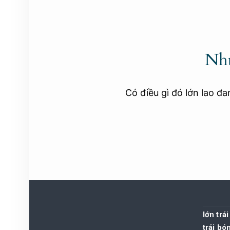
Nhữ
Có điều gì đó lớn lao đ
lớn trá
trái bó