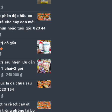
0
₫
c phèn độc hữu cơ
 rễ cho cây con mới
hun hoặc tưới gốc 023 44
₫
rị cỏ gấu
₫
5
rị sâu nhện lưu dẫn
 1 chai+2 gói
Giá
Giá
0
₫
240.000
₫
gốc
hiện
 đục lá cà chua sâu
là:
tại
 023 154
250.000 ₫.
là:
0
₫
240.000 ₫.
t ra rễ tốt cây ớt
 trồng phòng trị bọ