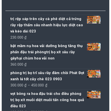
trị rệp sáp trên cây cà phê diệt cả trứng
rầy rệp thấm sâu nhanh hiệu lực diệt cao
và kéo dài 023
230.000
₫
bật mầm nụ hoa vải dưỡng bông tăng thụ
phấn đậu trái phòngtrị bọ xít sâu rầy
gâyhại chùm hoa vải non
360.000
₫
phòng trị bọ trĩ sâu rầy đâm chồi Phát Đọt
xanh lá tốt cây chè 023 0903
Khoảng
300.000
₫
–
450.000
₫
giá:
vọt bông ra hoa đậu trái cho điều phòng
từ
trị bọ xít muỗi diệt muỗi tấn công hoa quả
300.000 ₫
điều 023
đến