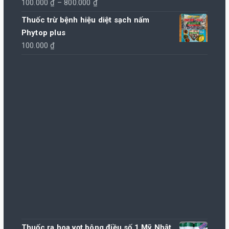
Khoảng
100.000
₫
–
800.000
₫
450.000 ₫
giá:
Thuốc trừ bệnh hiệu diệt sạch nấm
từ
Phytop plus
100.000 ₫
100.000
₫
đến
800.000 ₫
Thuốc ra hoa vọt bông điều số 1 Mỹ Nhật