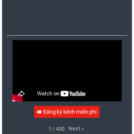
Đăng ký kênh miễn phí
Next
»
1
/
430