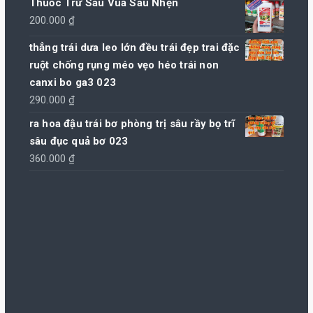
Thuốc Trừ Sâu Vua Sâu Nhện
từ
200.000
₫
90.000 ₫
thẳng trái dưa leo lớn đều trái đẹp trai đặc
đến
ruột chống rụng méo vẹo héo trái non
440.000 ₫
canxi bo ga3 023
290.000
₫
ra hoa đậu trái bơ phòng trị sâu rầy bọ trĩ
sâu đục quả bơ 023
360.000
₫