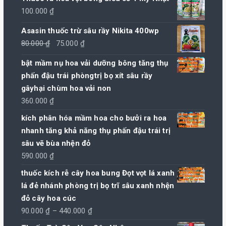
100.000
₫
Asasin thuốc trừ sâu rầy Nikita 400wp
Giá
Giá
80.000
₫
75.000
₫
gốc
hiện
bật mầm nụ hoa vải dưỡng bông tăng thụ
là:
tại
phấn đậu trái phòngtrị bọ xít sâu rầy
80.000 ₫.
là:
gâyhại chùm hoa vải non
75.000 ₫.
360.000
₫
kích phân hóa mầm hoa cho bưởi ra hoa
nhanh tăng khả năng thụ phấn đậu trái trị
sâu vẽ bùa nhện đỏ
590.000
₫
thuốc kích rễ cây hoa bung Đọt vọt lá xanh
lá đẻ nhánh phòng trị bọ trĩ sâu xanh nhện
đỏ cây hoa cúc
Khoảng
90.000
₫
–
440.000
₫
giá: