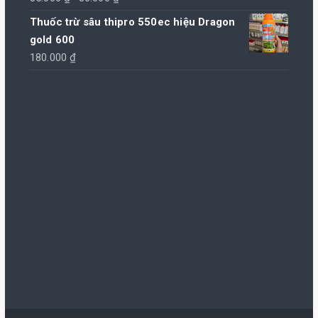
240.000 ₫.
gốc
hiện
Thuốc trừ sâu thipro 550ec hiệu Dragon
là:
tại
gold 600
85.000 ₫.
là:
180.000
₫
80.000 ₫.