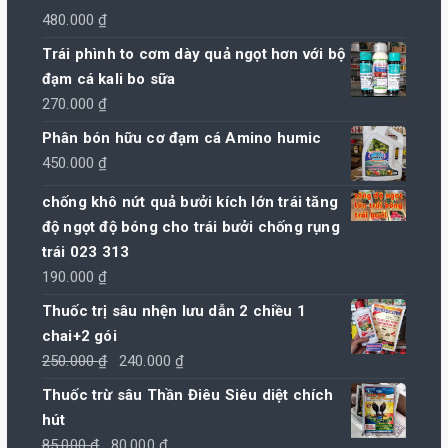
480.000
₫
Trái phình to cơm dày quả ngọt hơn với bộ
đạm cá kali bo sữa
270.000
₫
Phân bón hữu cơ đạm cá Amino humic
450.000
₫
chống khô nứt quả bưởi kích lớn trái tăng
độ ngọt độ bóng cho trái bưởi chống rụng
trái 023 313
190.000
₫
Thuốc trị sâu nhện lưu dẫn 2 chiều 1
chai+2 gói
Giá
Giá
250.000
₫
240.000
₫
gốc
hiện
Thuốc trừ sâu Thần Điêu Siêu diệt chích
là:
tại
hút
250.000 ₫.
là:
Giá
Giá
85.000
₫
80.000
₫