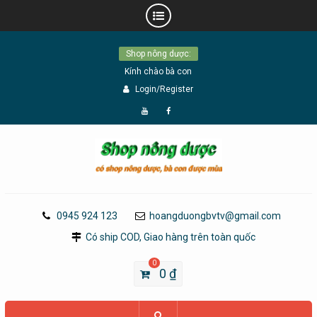
Skip
Shop nông dược:
to
Kính chào bà con
content
Login/Register
Đăng
Page
Ký
Facebook
YouTube
0945 924 123
hoangduongbvtv@gmail.com
Có ship COD, Giao hàng trên toàn quốc
0
0
₫