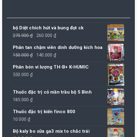
bộ Diệt chích hút và bung đọt ck
Giá
Giá
270.000
₫
260.000
₫
gốc
hiện
Phân tan chậm viên dinh dưỡng kích hoa
là:
tại
Giá
Giá
150.000
₫
140.000
₫
270.000 ₫.
là:
gốc
hiện
260.000 ₫.
Phân bón vi lượng TH-B+ K-HUMIC
là:
tại
550.000
₫
150.000 ₫.
là:
140.000 ₫.
Thuốc đặc trị cỏ mần trầu bộ 5 Bình
185.000
₫
Thuốc đặc trị kiến finco 800
10.000
₫
Bộ kaly bo sữa ga3 mix to chắc trái