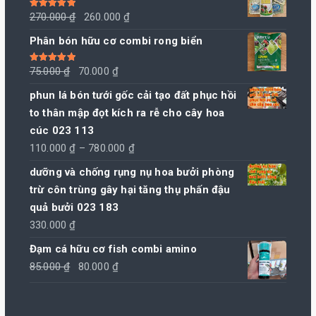
Giá
Giá
Được xếp
270.000
₫
260.000
₫
hạng
5.00
5
sao
gốc
hiện
Phân bón hữu cơ combi rong biển
là:
tại
270.000 ₫.
là:
Giá
Giá
Được xếp
75.000
₫
70.000
₫
hạng
5.00
5
260.000 ₫.
sao
gốc
hiện
phun lá bón tưới gốc cải tạo đất phục hồi
là:
tại
to thân mập đọt kích ra rễ cho cây hoa
75.000 ₫.
là:
cúc 023 113
70.000 ₫.
Khoảng
110.000
₫
–
780.000
₫
giá:
dưỡng và chống rụng nụ hoa bưởi phòng
từ
trừ côn trùng gây hại tăng thụ phấn đậu
110.000 ₫
quả bưởi 023 183
đến
330.000
₫
780.000 ₫
Đạm cá hữu cơ fish combi amino
Giá
Giá
85.000
₫
80.000
₫
gốc
hiện
là:
tại