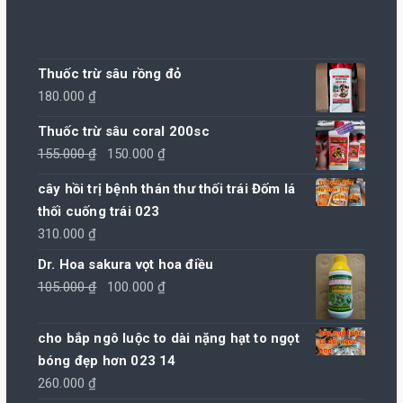
Thuốc trừ sâu rồng đỏ
180.000
₫
Thuốc trừ sâu coral 200sc
Giá
Giá
155.000
₫
150.000
₫
gốc
hiện
cây hồi trị bệnh thán thư thối trái Đốm lá
là:
tại
thối cuống trái 023
155.000 ₫.
là:
310.000
₫
150.000 ₫.
Dr. Hoa sakura vọt hoa điều
Giá
Giá
105.000
₫
100.000
₫
gốc
hiện
là:
tại
cho bắp ngô luộc to dài nặng hạt to ngọt
105.000 ₫.
là:
bóng đẹp hơn 023 14
100.000 ₫.
260.000
₫