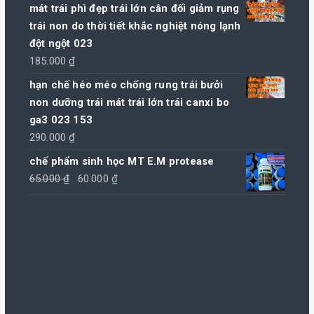
mát trái phì đẹp trái lớn cân đối giảm rụng
trái non do thời tiết khắc nghiệt nóng lạnh
đột ngột 023
185.000
₫
hạn chế héo méo chống rung trái bưởi
non dưỡng trái mát trái lớn trái canxi bo
ga3 023 153
290.000
₫
chế phẩm sinh học MT E.M protease
Giá
Giá
65.000
₫
60.000
₫
gốc
hiện
là:
tại
65.000 ₫.
là:
60.000 ₫.