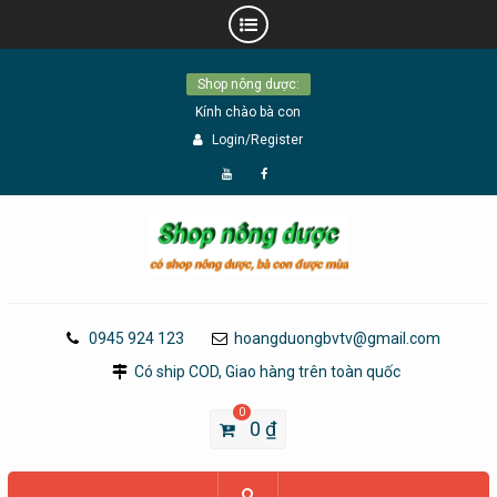
Skip
Shop nông dược:
to
Kính chào bà con
content
Login/Register
Đăng
Page
Ký
Facebook
YouTube
0945 924 123
hoangduongbvtv@gmail.com
Có ship COD, Giao hàng trên toàn quốc
0
0
₫