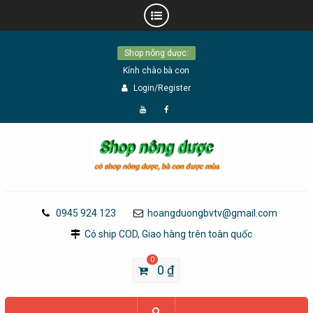
Skip
Shop nông dược:
to
Kính chào bà con
content
Login/Register
Đăng
Page
Ký
Facebook
YouTube
0945 924 123
hoangduongbvtv@gmail.com
Có ship COD, Giao hàng trên toàn quốc
0
0
₫