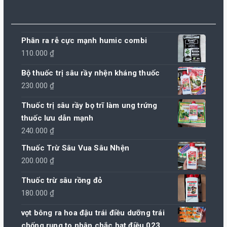
Phân ra rễ cực mạnh humic combi
110.000
₫
Bộ thuốc trị sâu rầy nhện kháng thuốc
230.000
₫
Thuốc trị sâu rầy bọ trĩ làm ung trứng
thuốc lưu dẫn mạnh
240.000
₫
Thuốc Trừ Sâu Vua Sâu Nhện
200.000
₫
Thuốc trừ sâu rồng đỏ
180.000
₫
vọt bông ra hoa đậu trái điều dưỡng trái
chống rụng to nhân chắc hạt điều 023