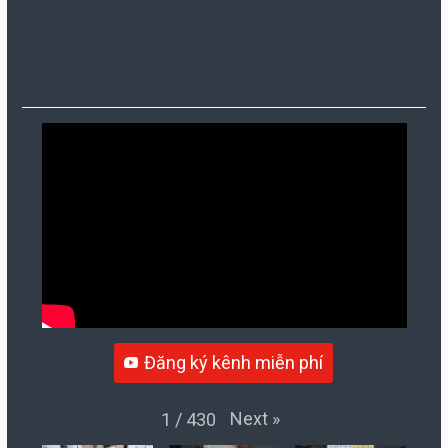
Đăng ký kênh miễn phí
Next
»
1
/
430