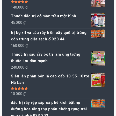
Được xếp
140.000
₫
hạng
5.00
5
sao
Thuốc đặc trị cỏ mần trầu một bình
45.000
₫
trị bọ xít và sâu rầy trên cây quế trị trứng
côn trùng diệt sạch ổ 023 44
160.000
₫
Thuốc trị sâu rầy bọ trĩ làm ung trứng
thuốc lưu dẫn mạnh
240.000
₫
Siêu lân phân bón lá cao cấp 10-55-10+te
Hà Lan
Được xếp
10.000
₫
hạng
5.00
5
sao
đặc trị rầy rệp sáp cà phê kích bật nụ
dưỡng hoa tăng thụ phấn chống rụng trái
non cà phê 023 203