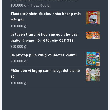
Khoảng
100.000
₫
–
1.020.000
₫
giá:
Thuốc trừ nhện đỏ siêu nhện kháng mát
từ
mát trái
100.000 ₫
100.000
₫
đến
trị tuyến trùng rễ hộp sáp gốc cho cây
1.020.000 ₫
thuốc lá phục hồi rễ tốt cây 023 313
390.000
₫
Bộ phytop plus 200g và Bacter 240ml
260.000
₫
Phân bón vi lượng xanh lá vọt đọt siamb
12
100.000
₫