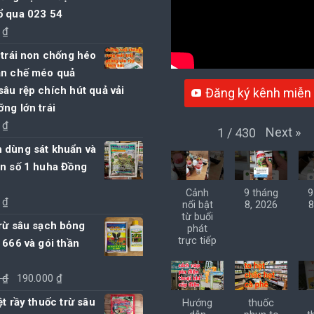
ổ qua 023 54
0
₫
 trái non chống héo
ạn chế méo quả
âu rệp chích hút quả vải
Đăng ký kênh miễn 
ng lớn trái
0
₫
Next
»
1
/
430
 dùng sát khuẩn và
ờn số 1 huha Đồng
Cảnh
9 tháng
9
0
₫
nổi bật
8, 2026
8
từ buổi
rừ sâu sạch bỏng
phát
trực tiếp
 666 và gói thần
Giá
Giá
0
₫
190.000
₫
gốc
hiện
ệt rầy thuốc trừ sâu
Hướng
thuốc
là:
tại