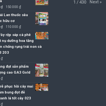
ửa
Next
»
1
/
430
Giá
Giá
0
₫
150.000
₫
gốc
hiện
ái Lan thuốc sâu
là:
tại
ọc hữu cơ
155.000 ₫.
là:
Giá
Giá
0
₫
110.000
₫
150.000 ₫.
gốc
hiện
 rầy rệp sáp cà phê
là:
tại
t nụ dưỡng hoa tăng
115.000 ₫.
là:
n chống rụng trái non cà
110.000 ₫.
3 203
0
₫
ung đọt sản phẩm
ượng cao GA3 Gold
0
₫
 rễ phục hồi cây mai
ậm bung đọt đẻ
anh lá tốt cây 023
0
₫