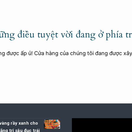
ng điều tuyệt vời đang ở phía t
ang được ấp ủ! Cửa hàng của chúng tôi đang được xâ
i vàng rầy xanh cho
ng trị sâu đục trái