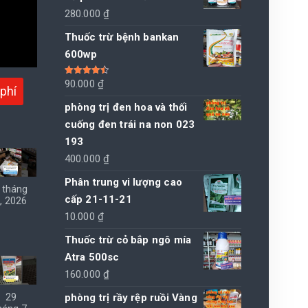
280.000
₫
Thuốc trừ bệnh bankan
600wp
Được xếp
90.000
₫
phí
hạng
4.50
5 sao
phòng trị đen hoa và thối
cuống đen trái na non 023
193
400.000
₫
Phân trung vi lượng cao
 tháng
cấp 21-11-21
, 2026
10.000
₫
Thuốc trừ cỏ bắp ngô mía
Atra 500sc
160.000
₫
phòng trị rầy rệp ruồi Vàng
29