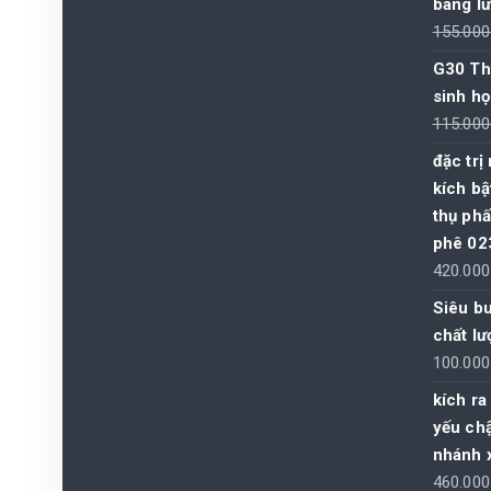
bàng l
155.00
G30 Th
sinh h
115.00
đặc trị
kích bậ
thụ phấ
phê 02
420.00
Siêu b
chất l
100.00
kích ra
yếu ch
nhánh x
460.00