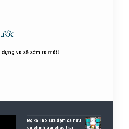
rước
y dựng và sẽ sớm ra mắt!
Bộ kali bo sữa đạm cá hưu
cơ phình trái chắc trái