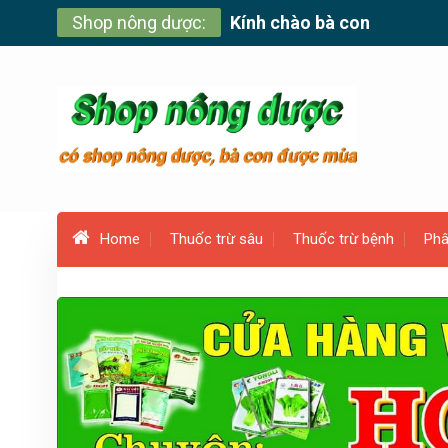
Skip
Shop nông dược:
Kính chào bà con
to
content
Home
Thuốc trừ sâu
Thuốc trừ bệnh
Phâ