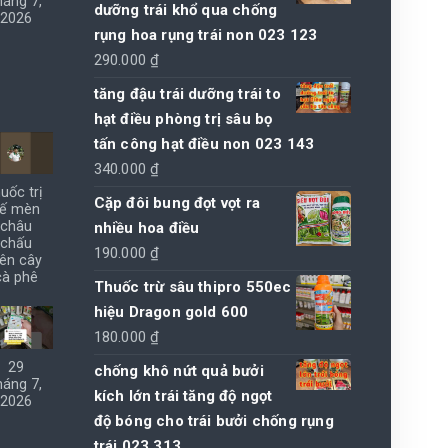
háng 7,
dưỡng trái khổ qua chống
2026
rụng hoa rụng trái non 023 123
290.000
₫
tăng đậu trái dưỡng trái to
hạt điều phòng trị sâu bọ
tấn công hạt điều non 023 143
340.000
₫
huốc trị
Cặp đôi bung đọt vọt ra
ế mèn
châu
nhiều hoa điều
chấu
190.000
₫
rên cây
cà phê
Thuốc trừ sâu thipro 550ec
hiệu Dragon gold 600
180.000
₫
29
chống khô nứt quả bưởi
háng 7,
kích lớn trái tăng độ ngọt
2026
độ bóng cho trái bưởi chống rụng
trái 023 313