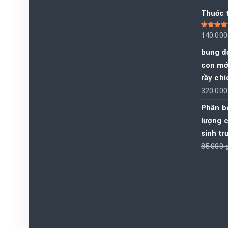
Thuốc t
Được xếp
140.00
hạng
5.00
sao
bung đọ
con mới
rầy chí
320.00
Phân bó
lượng c
sinh tr
85.000