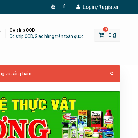
Login/Register
Đăng
Page
Ký
Facebook
YouTube
Co ship COD
0
0
₫
Có ship COD, Giao hàng trên toàn quốc
ng và sản phẩm