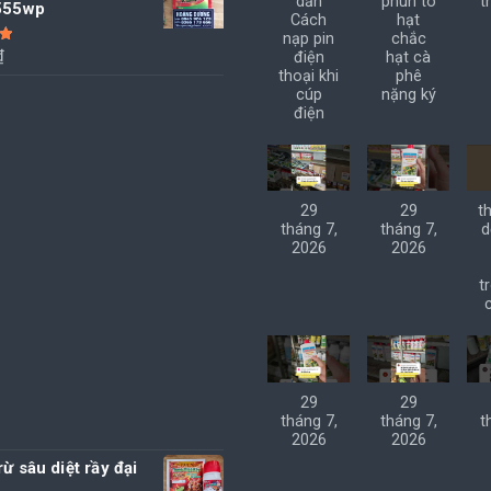
dẫn
phun to
t
 555wp
Cách
hạt
195.000 ₫.
là:
nạp pin
chắc
190.000 ₫.
₫
điện
hạt cà
5
thoại khi
phê
cúp
nặng ký
điện
29
29
t
tháng 7,
tháng 7,
d
2026
2026
t
29
29
tháng 7,
tháng 7,
t
2026
2026
rừ sâu diệt rầy đại