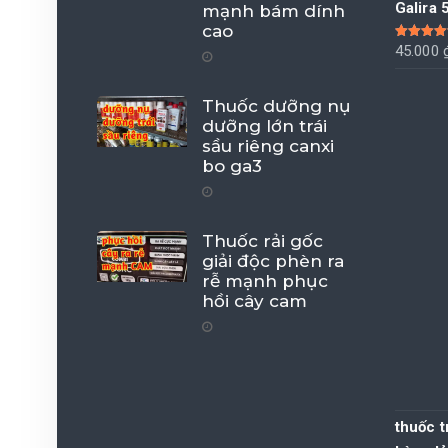
Galira
mạnh bám dính
cao
Được xếp
45.000
hạng
5.00
sao
Thuốc dưỡng nụ
dưỡng lớn trái
sầu riêng canxi
bo ga3
Thuốc rải gốc
giải độc phèn ra
rễ mạnh phục
hồi cây cam
thuốc t