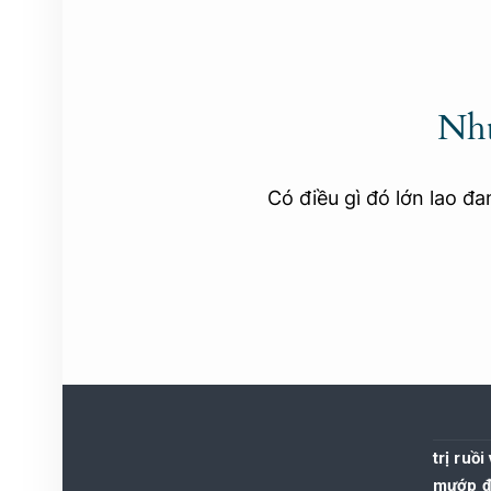
Nhữ
Có điều gì đó lớn lao đ
trị ruồ
mướp đắ