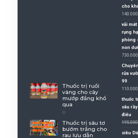
cho kh
140.00
vải mát
rụng h
phòng s
non dưỡ
730.00
Chuyên
rửa vư
99
Thuốc trị ruồi
110.00
vàng cho cây
mướp đắng khổ
thuốc t
qua
sâu rầy
điêu
195.00
Thuốc trị sâu tơ
bướm trắng cho
siêu Di
rau lưu dẫn