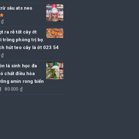
rừ sâu ats neo
0
₫
5
t ra rễ tốt cây ớt
 trồng phòng trị bọ
ch hút teo cây lá ớt 023 54
0
₫
n lá sinh học đa
ó chất điều hòa
ưởng amin rong biển
Giá
Giá
₫
80.000
₫
gốc
hiện
là:
tại
85.000 ₫.
là:
80.000 ₫.