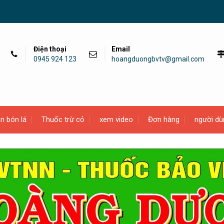
Điện thoại
Email
0945 924 123
hoangduongbvtv@gmail.com
n bón lá
Thuốc trừ cỏ
xem video
Đơn hàng
người dù