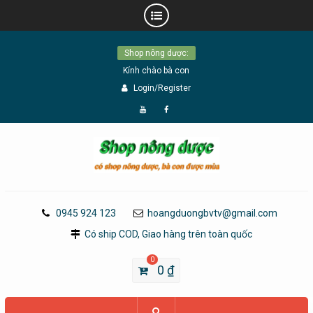
Skip
Shop nông dược:
to
Kính chào bà con
content
Login/Register
Đăng
Page
Ký
Facebook
YouTube
0945 924 123
hoangduongbvtv@gmail.com
Có ship COD, Giao hàng trên toàn quốc
0
0
₫