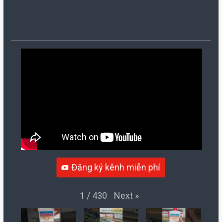
Đăng ký kênh miễn phí
Next
»
1
/
430