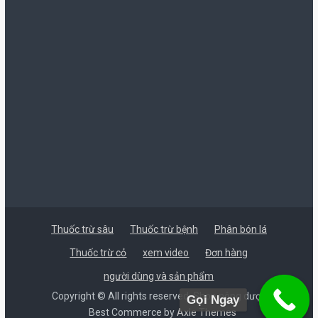
Thuốc trừ sâu
Thuốc trừ bệnh
Phân bón lá
Thuốc trừ cỏ
xem video
Đơn hàng
người dùng và sản phẩm
Copyright © All rights reserved. Shop nông dược
Gọi Ngay
Best Commerce by
Axle Themes