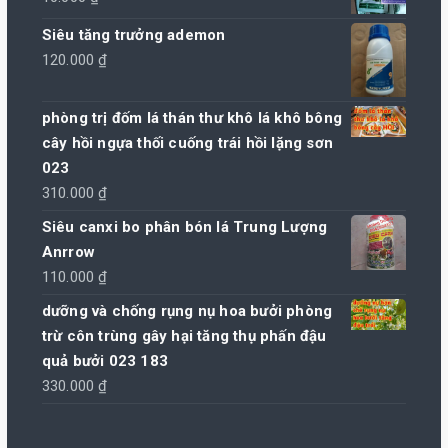
145.000 ₫.
là:
140.000 ₫.
Siêu tăng trưởng ademon
120.000
₫
phòng trị đốm lá thán thư khô lá khô bông
cây hồi ngựa thối cuống trái hồi lặng sơn
023
310.000
₫
Siêu canxi bo phân bón lá Trung Lượng
Anrrow
110.000
₫
dưỡng và chống rụng nụ hoa bưởi phòng
trừ côn trùng gây hại tăng thụ phấn đậu
quả bưởi 023 183
330.000
₫