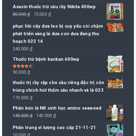
Asasin thuốc trừ sâu rầy Nikita 400wp
Giá
Giá
80.000
₫
75.000
₫
gốc
hiện
phục hồi cây dưa leo bị suy yếu còi chậm
là:
tại
phát triển vàng lá dưa con dưa đang thu
80.000 ₫.
là:
hoạch 023 14
75.000 ₫.
240.000
₫
Thuốc trừ bệnh bankan 600wp
Được xếp
90.000
₫
hạng
4.50
5 sao
thuốc trị rầy rệp cho sầu riêng đặc trị côn
trùng chích hút thấm sâu nhanh và lá 023
170.000
₫
Phân bón lá NK sinh học amino seaweed
Giá
Giá
145.000
₫
140.000
₫
gốc
hiện
Phân trung vi lượng cao cấp 21-11-21
là:
tại
10.000
₫