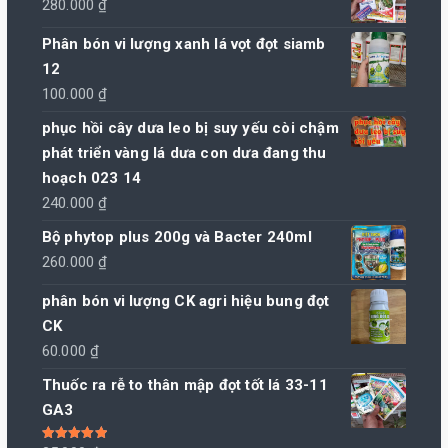
280.000
₫
Phân bón vi lượng xanh lá vọt đọt siamb
12
100.000
₫
phục hồi cây dưa leo bị suy yếu còi chậm
phát triển vàng lá dưa con dưa đang thu
hoạch 023 14
240.000
₫
Bộ phytop plus 200g và Bacter 240ml
260.000
₫
phân bón vi lượng CK agri hiệu bung đọt
CK
60.000
₫
Thuốc ra rễ to thân mập đọt tốt lá 33-11
GA3