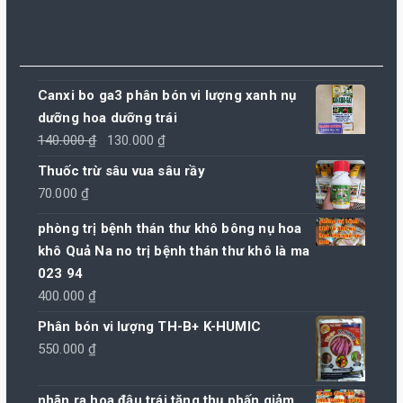
Canxi bo ga3 phân bón vi lượng xanh nụ
dưỡng hoa dưỡng trái
Giá
Giá
140.000
₫
130.000
₫
gốc
hiện
Thuốc trừ sâu vua sâu rầy
là:
tại
70.000
₫
140.000 ₫.
là:
phòng trị bệnh thán thư khô bông nụ hoa
130.000 ₫.
khô Quả Na no trị bệnh thán thư khô là ma
023 94
400.000
₫
Phân bón vi lượng TH-B+ K-HUMIC
550.000
₫
nhãn ra hoa đậu trái tăng thụ phấn giảm