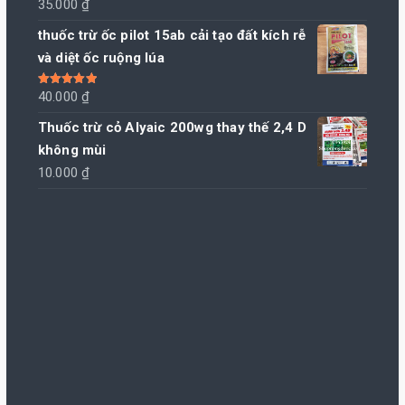
Được xếp
35.000
₫
hạng
5.00
5
sao
thuốc trừ ốc pilot 15ab cải tạo đất kích rễ
và diệt ốc ruộng lúa
Được xếp
40.000
₫
hạng
5.00
5
sao
Thuốc trừ cỏ Alyaic 200wg thay thế 2,4 D
không mùi
10.000
₫