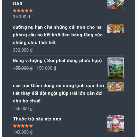
GA3
Được xếp
35.000
₫
hạng
5.00
5
sao
dưỡng nụ hạn chế những cái non cho na
phòng sâu bọ hết khô đen bông tăng sức
chống chịu thời tiết
330.000
₫
Đồng vi lượng ( Sunphat động phức hợp)
Giá
Giá
155.000
₫
150.000
₫
gốc
hiện
là:
tại
mát trái Giảm dung do nóng lạnh quá thời
155.000 ₫.
là:
tiết thay đổi đột ngột giúp trái lớn cân đối
150.000 ₫.
cho bơ chuối
155.000
₫
Thuốc trừ sâu ats neo
Được xếp
140.000
₫
hạng
5.00
5