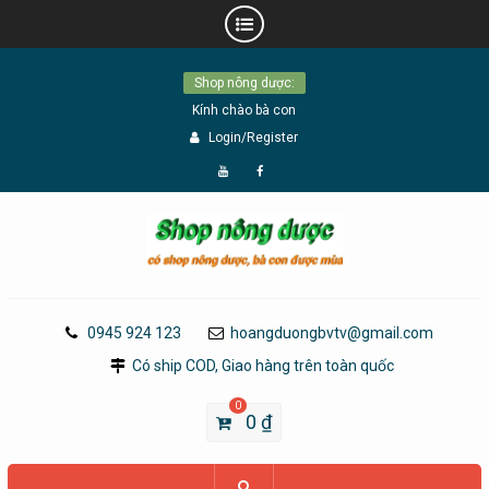
Skip
Shop nông dược:
to
Kính chào bà con
content
Login/Register
Đăng
Page
Ký
Facebook
YouTube
0945 924 123
hoangduongbvtv@gmail.com
Có ship COD, Giao hàng trên toàn quốc
0
0
₫