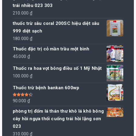
trái nhiều 023 303
210.000
₫
thuốc trừ sâu coral 200SC hiệu diệt sâu
999 diệt sạch
180.000
₫
Thuốc đặc trị cỏ mần trầu một bình
45.000
₫
Thuốc ra hoa vọt bông điều số 1 Mỹ Nhật
100.000
₫
Thuốc trừ bệnh bankan 600wp
Được xếp
90.000
₫
hạng
4.50
5 sao
phòng trị đốm lá thán thư khô lá khô bông
cây hồi ngựa thối cuống trái hồi lặng sơn
023
310.000
₫