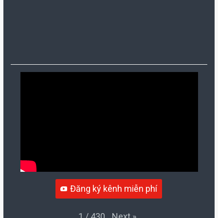
Đăng ký kênh miễn phí
Next
»
1
/
430