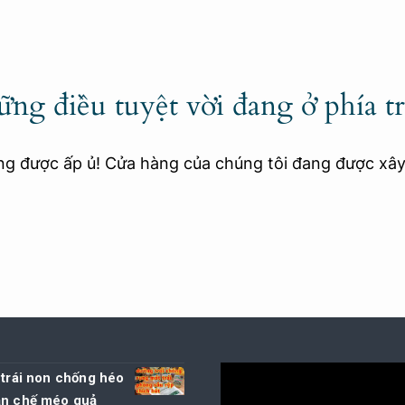
ng điều tuyệt vời đang ở phía t
ang được ấp ủ! Cửa hàng của chúng tôi đang được xâ
 trái non chống héo
ạn chế méo quả