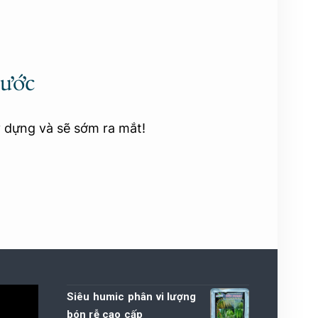
rước
y dựng và sẽ sớm ra mắt!
Siêu humic phân vi lượng
bón rễ cao cấp