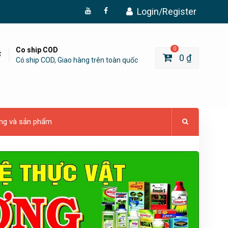
Login/Register
Đăng
Page
Ký
Facebook
YouTube
Co ship COD
0
0
₫
Có ship COD, Giao hàng trên toàn quốc
ng và sản phẩm