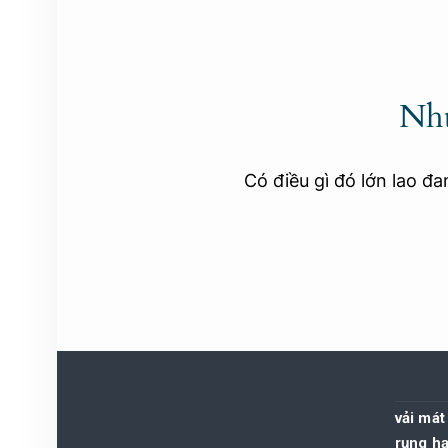
Nhữ
Có điều gì đó lớn lao đ
vải mát
rụng h