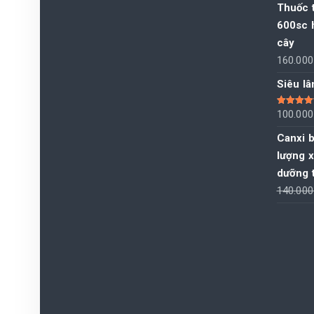
Thuốc 
600sc h
cây
160.00
Siêu l
Được xếp
100.00
hạng
5.00
sao
Canxi b
lượng 
dưỡng t
140.00