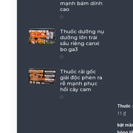
mạnh bám dính
cao
Thuốc dưỡng nụ
dưỡng lớn trái
sầu riêng canxi
bo ga3
Thuốc rải gốc
giải độc phèn ra
rễ mạnh phục
hồi cây cam
Thuốc s
11
₫
bật mầ
bông tă