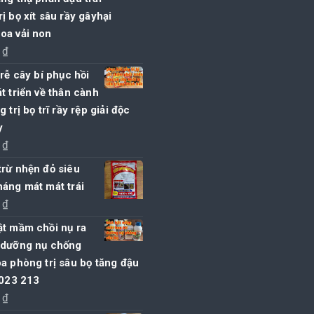
ị bọ xít sâu rầy gâyhại
oa vải non
0
₫
 rễ cây bí phục hồi
t triển về thân cành
 trị bọ trĩ rầy rệp giải độc
y
0
₫
rừ nhện đỏ siêu
áng mát mát trái
0
₫
ật mầm chồi nụ ra
 dưỡng nụ chống
a phòng trị sâu bọ tăng đậu
 023 213
0
₫