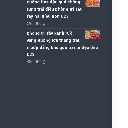
dưỡng hoa đậu quả chống
là:
tại
rụng trái điều phòng trị sâu
195.000 ₫.
là:
rầy hai điều non 023
190.000 ₫.
590.000
₫
phòng trị rầy xanh ruồi
vàng dưỡng lớn thẳng trái
mướp đắng khổ qua trái to đẹp đều
023
430.000
₫