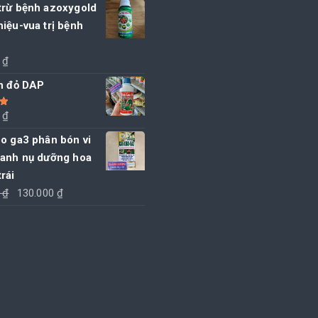
trừ bệnh azoxygold
iệu-vua trị bệnh
0
₫
ân đỏ DAP
0
₫
5
o ga3 phân bón vi
xanh nụ dưỡng hoa
rái
Giá
Giá
0
₫
130.000
₫
gốc
hiện
là:
tại
140.000 ₫.
là:
130.000 ₫.