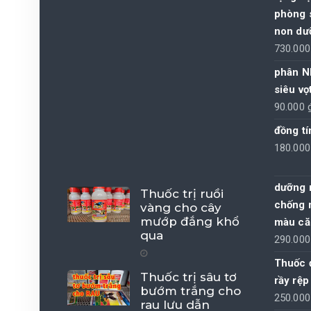
phòng s
non dưỡ
730.00
phân N
siêu vọt
90.000
đồng t
180.00
dưỡng n
Thuốc trị ruồi
chống 
vàng cho cây
mướp đắng khổ
màu că
qua
290.00
Thuốc đ
Thuốc trị sâu tơ
rầy rệp
bướm trắng cho
250.00
rau lưu dẫn