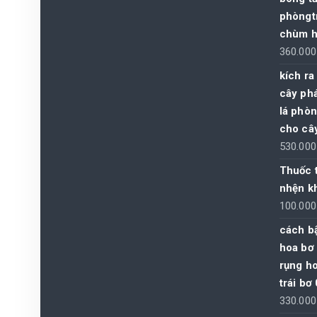
phòngtr
chùm h
360.00
kích ra
cây phá
lá phòng
cho câ
530.00
Thuốc t
nhện kh
100.00
cách b
hoa bơ
rụng ho
trái bơ
330.00