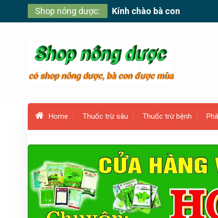
Skip
Shop nông dược:
Kính chào bà con
to
content
Home
Thuốc trừ sâu
Thuốc trừ bệnh
Phâ