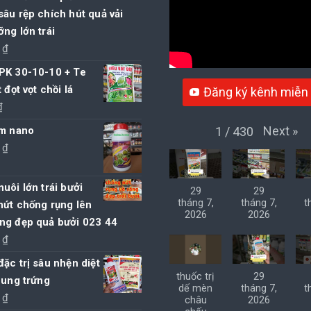
âu rệp chích hút quả vải
ng lớn trái
0
₫
PK 30-10-10 + Te
 đọt vọt chồi lá
Đăng ký kênh miễn 
₫
Next
»
1
/
430
ím nano
0
₫
uôi lớn trái bưởi
29
29
tháng 7,
tháng 7,
t
nứt chống rụng lên
2026
2026
ng đẹp quả bưởi 023 44
0
₫
ặc trị sâu nhện diệt
thuốc trị
29
 ung trứng
dế mèn
tháng 7,
t
0
₫
châu
2026