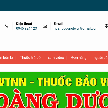
Điện thoại
Email
0945 924 123
hoangduongbvtv@gmail.com
n bón lá
Thuốc trừ cỏ
xem video
Đơn hàng
người dù