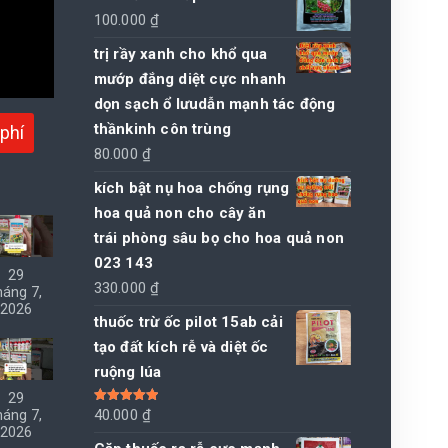
100.000
₫
trị rầy xanh cho khổ qua
mướp đắng diệt cực nhanh
dọn sạch ổ lưudẫn mạnh tác động
thầnkinh côn trùng
phí
80.000
₫
kích bật nụ hoa chống rụng
hoa quả non cho cây ăn
trái phòng sâu bọ cho hoa quả non
023 143
29
330.000
₫
háng 7,
2026
thuốc trừ ốc pilot 15ab cải
tạo đất kích rễ và diệt ốc
ruộng lúa
29
Được xếp
40.000
₫
háng 7,
hạng
5.00
5
2026
sao