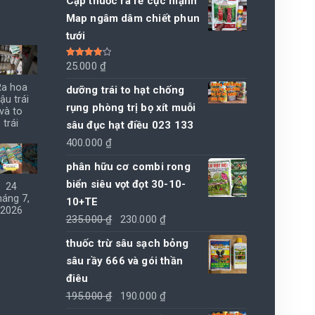
Cặp thuốc ra rễ cực mạnh
Map ngâm dâm chiết phun
tưới
Được xếp
25.000
₫
hạng
4.00
5 sao
Ra hoa
dưỡng trái to hạt chống
ậu trái
rụng phòng trị bọ xít muỗi
và to
trái
sâu đục hạt điều 023 133
400.000
₫
phân hữu cơ combi rong
biển siêu vọt đọt 30-10-
24
háng 7,
10+TE
2026
Giá
Giá
235.000
₫
230.000
₫
gốc
hiện
thuốc trừ sâu sạch bỏng
là:
tại
sâu rầy 666 và gói thần
235.000 ₫.
là:
điêu
230.000 ₫.
Giá
Giá
195.000
₫
190.000
₫
gốc
hiện