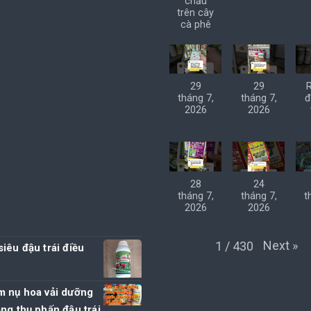
chấu
trên cây
cà phê
29
29
tháng 7,
tháng 7,
đ
2026
2026
28
24
tháng 7,
tháng 7,
t
2026
2026
Next
»
1
/
430
iêu đậu trái điều
m nụ hoa vải dưỡng
ng thụ phấn đậu trái