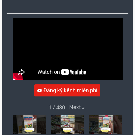
Đăng ký kênh miễn phí
Next
»
1
/
430