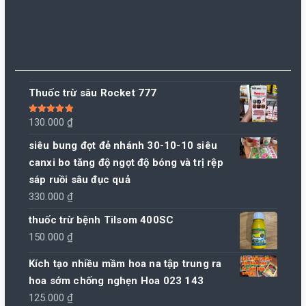
Thuốc trừ sâu Rocket 777
Được xếp
130.000
₫
hạng
5.00
5
sao
siêu bung đọt đẻ nhánh 30-10-10 siêu
canxi bo tăng độ ngọt độ bóng và trị rệp
sáp ruồi sâu đục quả
330.000
₫
thuốc trừ bệnh Tilsom 400SC
150.000
₫
Kích tạo nhiều mầm hoa na tập trung ra
hoa sớm chống nghẹn Hoa 023 143
125.000
₫