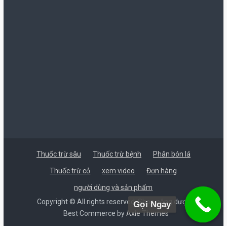
Thuốc trừ sâu
Thuốc trừ bệnh
Phân bón lá
Thuốc trừ cỏ
xem video
Đơn hàng
người dùng và sản phẩm
Copyright © All rights reserved. Shop nông dược
Gọi Ngay
Best Commerce by
Axle Themes