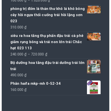
Khoảng
100.000
₫
–
1.020.000
₫
giá:
phòng trị đốm lá thán thư khô lá khô bông
từ
cây hồi ngựa thối cuống trái hồi lặng sơn
100.000 ₫
023
đến
310.000
₫
1.020.000 ₫
siêu ra hoa tăng thụ phấn đậu trái cà phê
giảm rụng bông và trái non lớn trái Chắc
hạt 023 113
Khoảng
240.000
₫
–
720.000
₫
giá:
Bộ dưỡng hoa tăng đậu trái dưỡng trái lớn
từ
trái
240.000 ₫
490.000
₫
đến
Phân haifa mkp-mh 0-52-34
720.000 ₫
160.000
₫