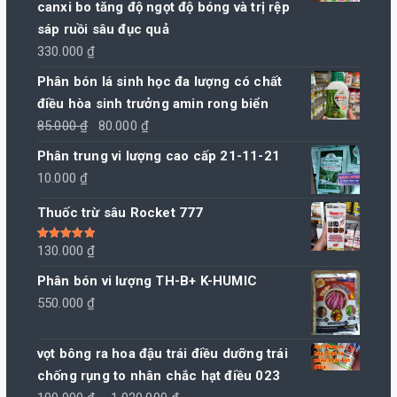
canxi bo tăng độ ngọt độ bóng và trị rệp
sáp ruồi sâu đục quả
330.000
₫
Phân bón lá sinh học đa lượng có chất
điều hòa sinh trưởng amin rong biển
Giá
Giá
85.000
₫
80.000
₫
gốc
hiện
Phân trung vi lượng cao cấp 21-11-21
là:
tại
10.000
₫
85.000 ₫.
là:
Thuốc trừ sâu Rocket 777
80.000 ₫.
Được xếp
130.000
₫
hạng
5.00
5
sao
Phân bón vi lượng TH-B+ K-HUMIC
550.000
₫
vọt bông ra hoa đậu trái điều dưỡng trái
chống rụng to nhân chắc hạt điều 023