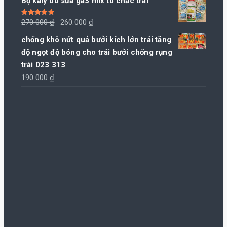
Bộ kaly bo sữa ga3 mix to chắc trái
Giá
Giá
Được xếp
270.000
₫
260.000
₫
hạng
5.00
5
sao
gốc
hiện
chống khô nứt quả bưởi kích lớn trái tăng
là:
tại
độ ngọt độ bóng cho trái bưởi chống rụng
270.000 ₫.
là:
trái 023 313
260.000 ₫.
190.000
₫