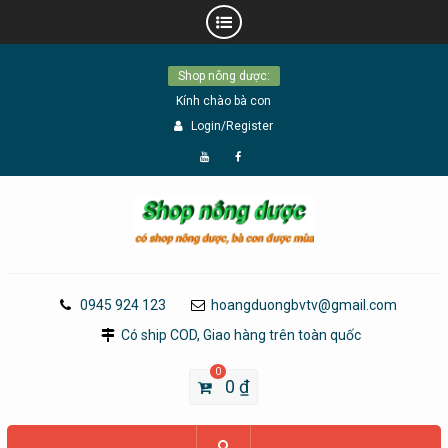
Skip
Shop nông dược:
to
Kính chào bà con
content
Login/Register
Đăng
Page
Ký
Facebook
YouTube
0945 924 123
hoangduongbvtv@gmail.com
Có ship COD, Giao hàng trên toàn quốc
0
0
₫