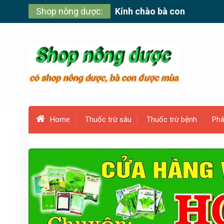
Skip
Shop nông dược:
Kính chào bà con
to
content
Home
Thuốc trừ sâu
Thuốc trừ bệnh
Phâ