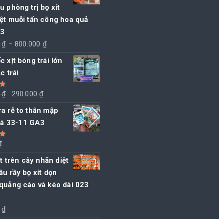
u phòng trị bọ xít
ệt muỗi tấn công hoa quả
23
Khoảng
0
₫
–
800.000
₫
giá:
c xịt bóng trái lớn
từ
c trái
100.000 ₫
đến
Giá
Giá
0
₫
290.000
₫
5
800.000 ₫
gốc
hiện
a rễ to thân mập
là:
tại
 lá 33-11 GA3
300.000 ₫.
là:
290.000 ₫.
₫
5
ít trên cây nhãn diệt
âu rầy bọ xít dọn
quảng cáo và kéo dài 023
0
₫