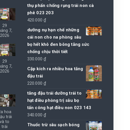
thụ phấn chống rụng trái non cà
phê 023 203
420.000
₫
29
dưỡng nụ hạn chế những
háng 7,
2026
cái non cho na phòng sâu
bọ hết khô đen bông tăng sức
chống chịu thời tiết
330.000
₫
29
háng 7,
Cặp kích ra nhiều hoa tăng
2026
đậu trái
220.000
₫
tăng đậu trái dưỡng trái to
hạt điều phòng trị sâu bọ
tấn công hạt điều non 023 143
Ra hoa
340.000
₫
ậu trái
và to
Thuốc trừ sâu sạch bóng
trái