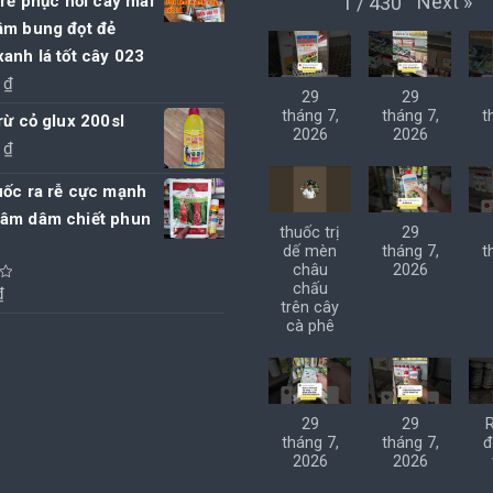
Next
»
1
/
430
 rễ phục hồi cây mai
ậm bung đọt đẻ
anh lá tốt cây 023
0
₫
29
29
tháng 7,
tháng 7,
t
rừ cỏ glux 200sl
2026
2026
0
₫
uốc ra rễ cực mạnh
âm dâm chiết phun
thuốc trị
29
dế mèn
tháng 7,
t
châu
2026
chấu
₫
trên cây
cà phê
29
29
tháng 7,
tháng 7,
đ
2026
2026