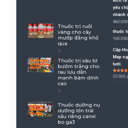
kích ra
yếu ch
nhánh x
460.00
Thuốc trị ruồi
thuốc t
vàng cho cây
mướp đắng khổ
100.00
qua
Cặp th
Map ng
Thuốc trị sâu tơ
tưới
bướm trắng cho
rau lưu dẫn
Được xếp
25.000
mạnh bám dính
hạng
4.00
cao
5 sao
Thuốc dưỡng nụ
dưỡng lớn trái
sầu riêng canxi
bo ga3