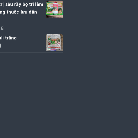
rị sâu rầy bọ trĩ làm
ng thuốc lưu dẫn
0
₫
li trắng
₫