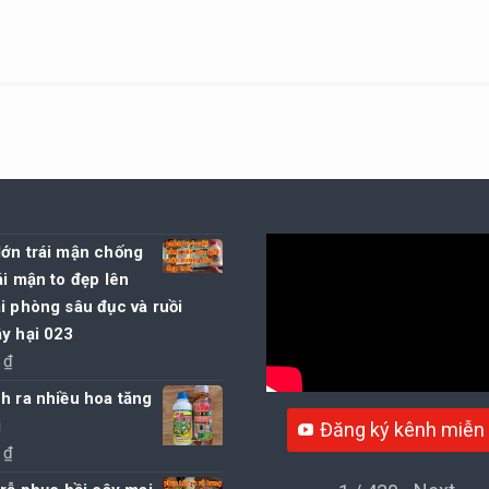
lớn trái mận chống
ái mận to đẹp lên
i phòng sâu đục và ruồi
y hại 023
0
₫
h ra nhiều hoa tăng
i
Đăng ký kênh miễn 
0
₫