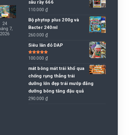
sâu rầy 666
110.000
₫
Bộ phytop plus 200g và
24
Bacter 240ml
háng 7,
2026
260.000
₫
Siêu lân đỏ DAP
Được xếp
100.000
₫
hạng
5.00
5
sao
mát bông mát trái khổ qua
chống rụng thẳng trái
dưỡng lớn đẹp trái mướp đắng
dưỡng bông tăng đậu quả
290.000
₫