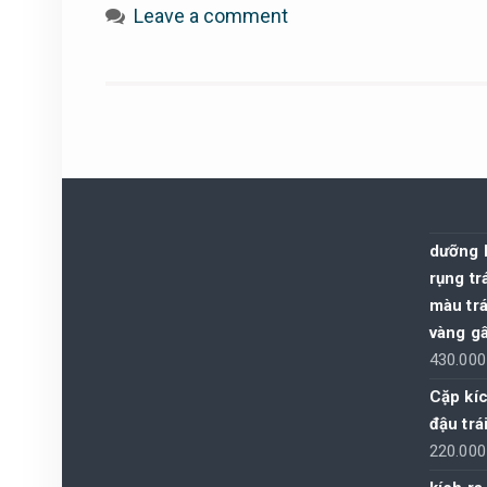
Leave a comment
dưỡng 
rụng tr
màu trá
vàng gâ
430.00
Cặp kíc
đậu trá
220.00