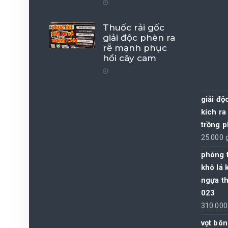
Thuốc rải gốc
giải độc phèn ra
rễ mạnh phục
hồi cây cam
giải độ
kích ra
trồng p
25.000
phòng t
khô lá 
ngựa th
023
310.00
vọt bôn