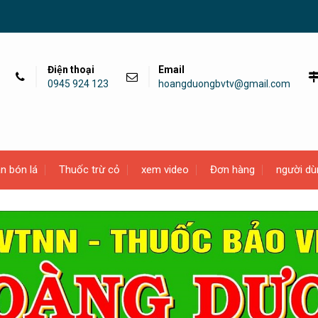
Điện thoại
Email
0945 924 123
hoangduongbvtv@gmail.com
n bón lá
Thuốc trừ cỏ
xem video
Đơn hàng
người dù