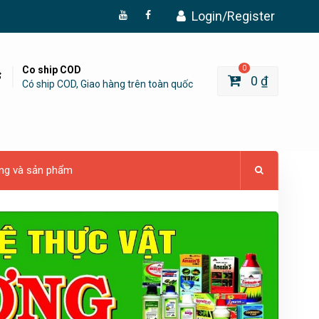
Login/Register
Đăng
Page
Ký
Facebook
YouTube
Co ship COD
0
0
₫
Có ship COD, Giao hàng trên toàn quốc
ng và sản phẩm