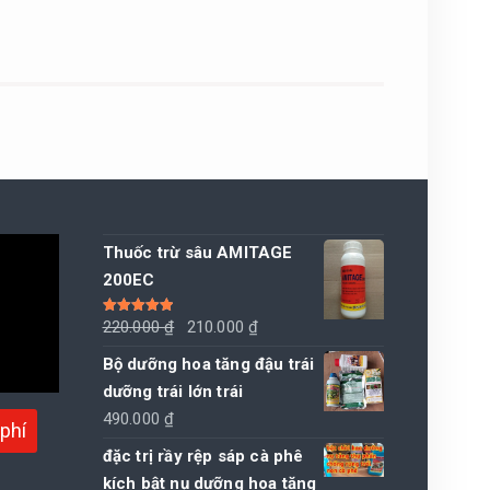
Thuốc trừ sâu AMITAGE
200EC
Giá
Giá
Được xếp
220.000
₫
210.000
₫
hạng
5.00
5
sao
gốc
hiện
Bộ dưỡng hoa tăng đậu trái
là:
tại
dưỡng trái lớn trái
220.000 ₫.
là:
490.000
₫
phí
210.000 ₫.
đặc trị rầy rệp sáp cà phê
kích bật nụ dưỡng hoa tăng