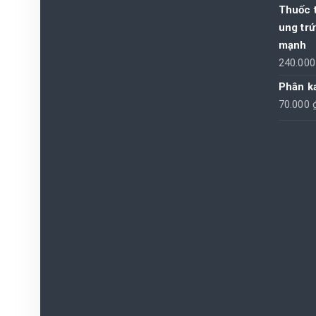
Thuốc t
ung trứ
mạnh
240.00
Phân ka
70.000