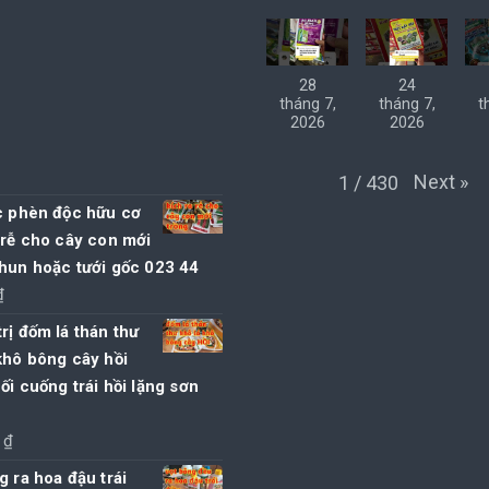
28
24
tháng 7,
tháng 7,
t
2026
2026
Next
»
1
/
430
c phèn độc hữu cơ
 rễ cho cây con mới
hun hoặc tưới gốc 023 44
₫
rị đốm lá thán thư
khô bông cây hồi
ối cuống trái hồi lặng sơn
0
₫
g ra hoa đậu trái