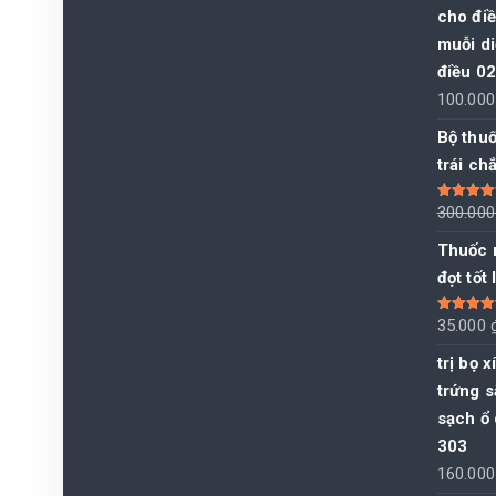
cho điề
muỗi di
điều 0
100.00
Bộ thuố
trái chắ
Được xếp
300.00
hạng
5.00
sao
Thuốc r
đọt tốt
Được xếp
35.000
hạng
5.00
sao
trị bọ x
trứng s
sạch ổ 
303
160.00