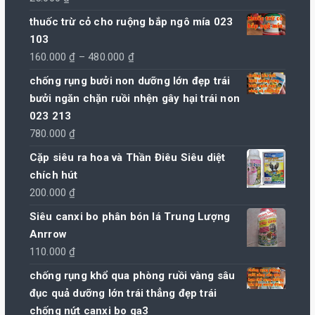
hạng
4.00
5 sao
thuốc trừ cỏ cho ruộng bắp ngô mía 023
103
Khoảng
160.000
₫
–
480.000
₫
giá:
chống rụng bưởi non dưỡng lớn đẹp trái
từ
bưởi ngăn chặn ruồi nhện gây hại trái non
160.000 ₫
023 213
đến
780.000
₫
480.000 ₫
Cặp siêu ra hoa và Thần Điêu Siêu diệt
chích hút
200.000
₫
Siêu canxi bo phân bón lá Trung Lượng
Anrrow
110.000
₫
chống rụng khổ qua phòng ruồi vàng sâu
đục quả dưỡng lớn trái thẳng đẹp trái
chống nứt canxi bo ga3