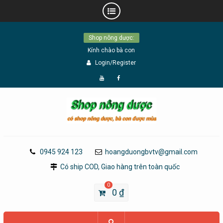
Skip
Shop nông dược:
to
Kính chào bà con
content
Login/Register
Đăng
Page
Ký
Facebook
YouTube
0945 924 123
hoangduongbvtv@gmail.com
Có ship COD, Giao hàng trên toàn quốc
0
0
₫