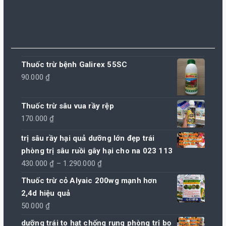
Thuốc trừ bệnh Galirex 55SC
90.000
₫
Thuốc trừ sâu vua rầy rệp
170.000
₫
trị sâu rầy hại quả dưỡng lớn đẹp trái
phòng trị sâu ruồi gây hại cho na 023 113
Khoảng
430.000
₫
–
1.290.000
₫
giá:
Thuốc trừ cỏ Alyaic 200wg mạnh hơn
từ
2,4d hiệu quả
430.000 ₫
50.000
₫
đến
dưỡng trái to hạt chống rụng phòng trị bọ