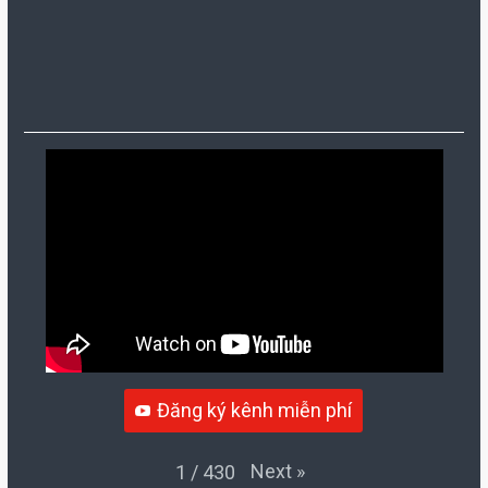
Đăng ký kênh miễn phí
Next
»
1
/
430