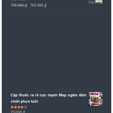
195.000 ₫.
là:
Giá
Giá
770.000
₫
760.000
₫
190.000 ₫.
gốc
hiện
là:
tại
770.000 ₫.
là:
760.000 ₫.
Cặp thuốc ra rễ cực mạnh Map ngâm dâm
chiết phun tưới
Được xếp
25.000
₫