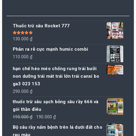
Thuốc trừ sâu Rocket 777
Được xếp
130.000
₫
hạng
5.00
5
sao
Phân ra rễ cực mạnh humic combi
110.000
₫
hạn chế héo méo chống rung trái bưởi
non dưỡng trái mát trái lớn trái canxi bo
ga3 023 153
290.000
₫
thuốc trừ sâu sạch bỏng sâu rầy 666 và
gói thần điêu
Giá
Giá
195.000
₫
190.000
₫
gốc
hiện
Bộ sâu rầy nấm bệnh trên lá dưới đất cho
là:
tại
rau màu