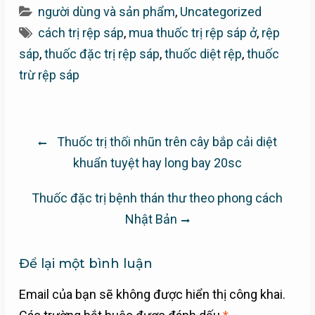
người dùng và sản phẩm
,
Uncategorized
cách trị rệp sáp
,
mua thuốc trị rệp sáp ở
,
rệp
sáp
,
thuốc đặc trị rệp sáp
,
thuốc diệt rệp
,
thuốc
trừ rệp sáp
Điều
Thuốc trị thối nhũn trên cây bắp cải diệt
hướng
khuẩn tuyệt hay long bay 20sc
bài
viết
Thuốc đặc trị bệnh thán thư theo phong cách
Nhật Bản
Để lại một bình luận
Email của bạn sẽ không được hiển thị công khai.