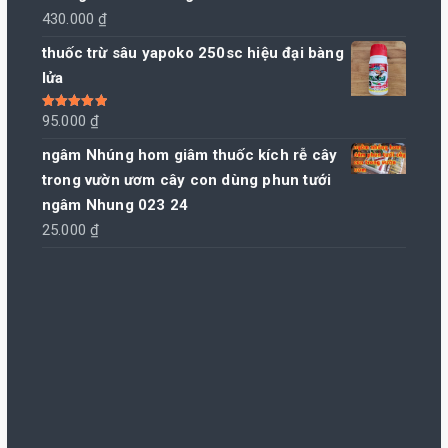
430.000
₫
thuốc trừ sâu yapoko 250sc hiệu đại bàng
lửa
Được xếp
95.000
₫
hạng
5.00
5
sao
ngâm Nhúng hom giâm thuốc kích rễ cây
trong vườn ươm cây con dùng phun tưới
ngâm Nhung 023 24
25.000
₫