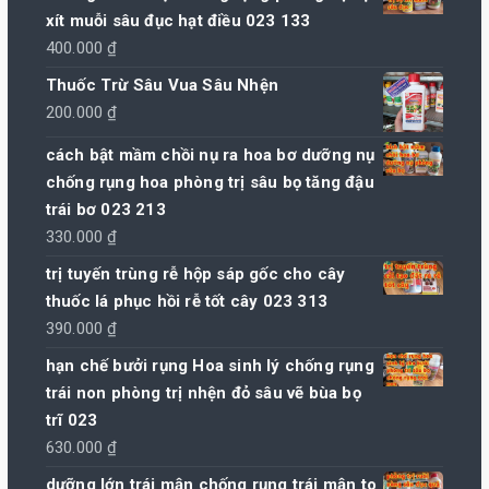
1.290.000 ₫
xít muỗi sâu đục hạt điều 023 133
400.000
₫
Thuốc Trừ Sâu Vua Sâu Nhện
200.000
₫
cách bật mầm chồi nụ ra hoa bơ dưỡng nụ
chống rụng hoa phòng trị sâu bọ tăng đậu
trái bơ 023 213
330.000
₫
trị tuyến trùng rễ hộp sáp gốc cho cây
thuốc lá phục hồi rễ tốt cây 023 313
390.000
₫
hạn chế bưởi rụng Hoa sinh lý chống rụng
trái non phòng trị nhện đỏ sâu vẽ bùa bọ
trĩ 023
630.000
₫
dưỡng lớn trái mận chống rụng trái mận to