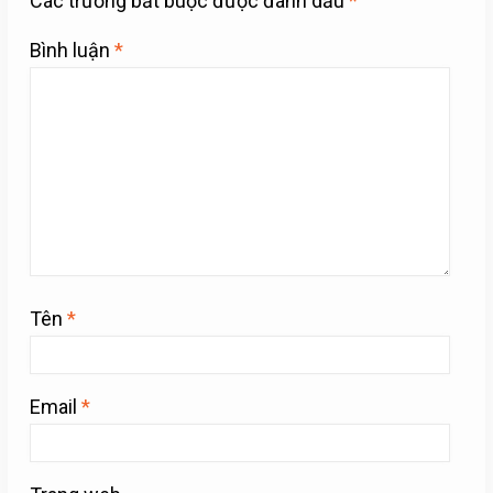
Các trường bắt buộc được đánh dấu
*
Bình luận
*
Tên
*
Email
*