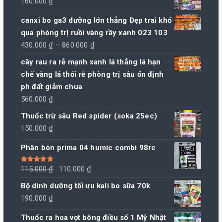
160.000
₫
canxi bo ga3 dưỡng lớn thẳng Đẹp trai khổ
qua phòng trị ruồi vàng rầy xanh 023 103
Khoảng
430.000
₫
–
860.000
₫
giá:
cây rau ra rễ mạnh xanh lá thẳng lá hạn
từ
chế vàng lá thối rễ phòng trị sâu ổn định
430.000 ₫
ph đất giảm chua
đến
560.000
₫
860.000 ₫
Thuốc trừ sâu Red spider (soka 25ec)
150.000
₫
Phân bón prima 04 humic combi 98rc
Giá
Giá
Được xếp
115.000
₫
110.000
₫
hạng
5.00
5
sao
gốc
hiện
Bộ dinh dưỡng tối ưu kali bo sữa 70k
là:
tại
190.000
₫
115.000 ₫.
là:
Thuốc ra hoa vọt bông điều số 1 Mỹ Nhật
110.000 ₫.