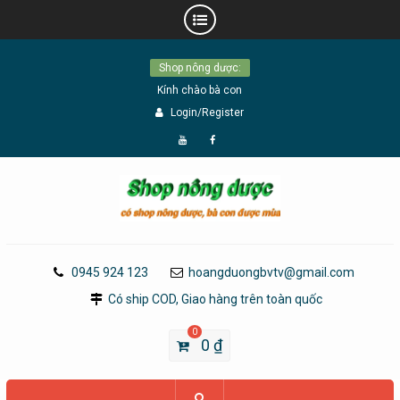
Skip
Shop nông dược:
to
Kính chào bà con
content
Login/Register
Đăng
Page
Ký
Facebook
YouTube
0945 924 123
hoangduongbvtv@gmail.com
Có ship COD, Giao hàng trên toàn quốc
0
0
₫