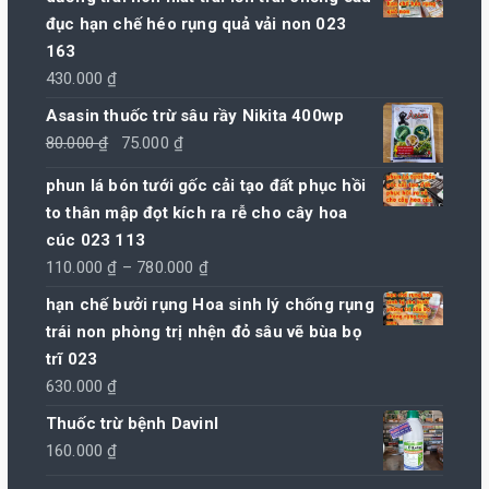
đục hạn chế héo rụng quả vải non 023
163
430.000
₫
Asasin thuốc trừ sâu rầy Nikita 400wp
Giá
Giá
80.000
₫
75.000
₫
gốc
hiện
phun lá bón tưới gốc cải tạo đất phục hồi
là:
tại
to thân mập đọt kích ra rễ cho cây hoa
80.000 ₫.
là:
cúc 023 113
75.000 ₫.
Khoảng
110.000
₫
–
780.000
₫
giá:
hạn chế bưởi rụng Hoa sinh lý chống rụng
từ
trái non phòng trị nhện đỏ sâu vẽ bùa bọ
110.000 ₫
trĩ 023
đến
630.000
₫
780.000 ₫
Thuốc trừ bệnh Davinl
160.000
₫