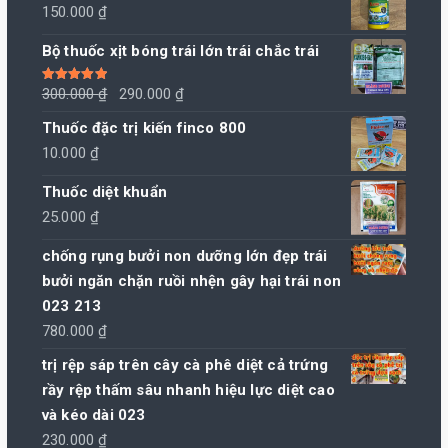
150.000
₫
Bộ thuốc xịt bóng trái lớn trái chắc trái
Giá
Giá
Được xếp
300.000
₫
290.000
₫
hạng
5.00
5
sao
gốc
hiện
Thuốc đặc trị kiến finco 800
là:
tại
10.000
₫
300.000 ₫.
là:
Thuốc diệt khuẩn
290.000 ₫.
25.000
₫
chống rụng bưởi non dưỡng lớn đẹp trái
bưởi ngăn chặn ruồi nhện gây hại trái non
023 213
780.000
₫
trị rệp sáp trên cây cà phê diệt cả trứng
rầy rệp thấm sâu nhanh hiệu lực diệt cao
và kéo dài 023
230.000
₫