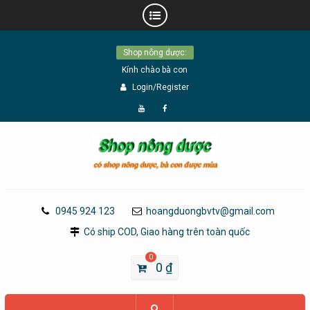
Skip
Shop nông dược:
to
Kính chào bà con
content
Login/Register
Đăng
Page
Ký
Facebook
YouTube
0945 924 123
hoangduongbvtv@gmail.com
Có ship COD, Giao hàng trên toàn quốc
0
0
₫