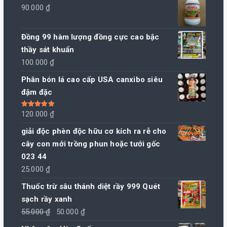
90.000
₫
Đồng 99 hàm lượng đồng cực cao bậc
thầy sát khuẩn
100.000
₫
Phân bón lá cao cấp USA canxibo siêu
đậm đặc
Được xếp
120.000
₫
hạng
5.00
5
sao
giải độc phèn độc hữu cơ kích ra rễ cho
cây con mới trồng phun hoặc tưới gốc
023 44
25.000
₫
Thuốc trừ sâu thánh diệt rầy 999 Quét
sạch rầy xanh
Giá
Giá
55.000
₫
50.000
₫
gốc
hiện