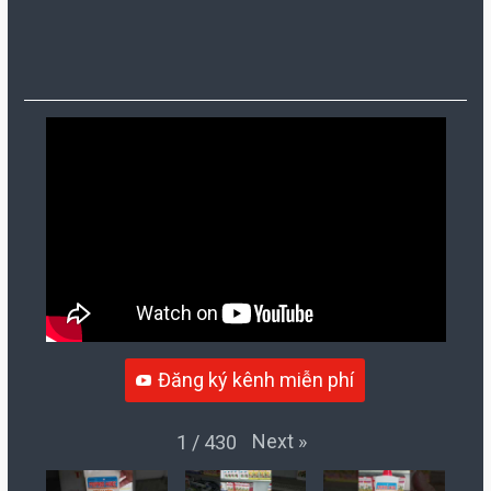
Đăng ký kênh miễn phí
Next
»
1
/
430