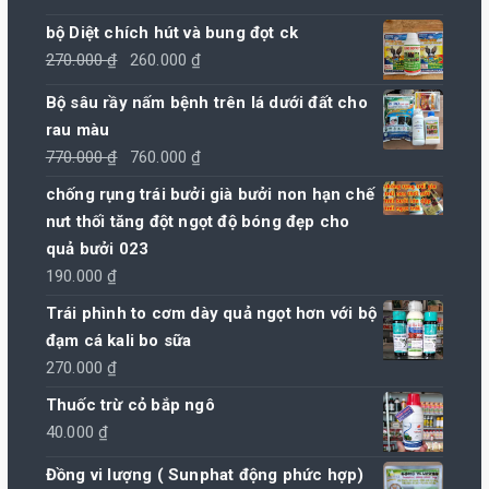
bộ Diệt chích hút và bung đọt ck
Giá
Giá
270.000
₫
260.000
₫
gốc
hiện
Bộ sâu rầy nấm bệnh trên lá dưới đất cho
là:
tại
rau màu
270.000 ₫.
là:
Giá
Giá
770.000
₫
760.000
₫
260.000 ₫.
gốc
hiện
chống rụng trái bưởi già bưởi non hạn chế
là:
tại
nưt thối tăng đột ngọt độ bóng đẹp cho
770.000 ₫.
là:
quả bưởi 023
760.000 ₫.
190.000
₫
Trái phình to cơm dày quả ngọt hơn với bộ
đạm cá kali bo sữa
270.000
₫
Thuốc trừ cỏ bắp ngô
40.000
₫
Đồng vi lượng ( Sunphat động phức hợp)