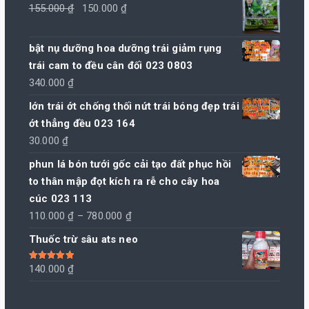
Giá
Giá
155.000
₫
150.000
₫
gốc
hiện
là:
tại
bật nụ dưỡng hoa dưỡng trái giảm rụng
155.000 ₫.
là:
trái cam to đều cân đối 023 0803
150.000 ₫.
340.000
₫
lớn trái ớt chống thối nứt trái bóng đẹp trái
ớt thẳng đều 023 164
30.000
₫
phun lá bón tưới gốc cải tạo đất phục hồi
to thân mập đọt kích ra rễ cho cây hoa
cúc 023 113
Khoảng
110.000
₫
–
780.000
₫
giá:
Thuốc trừ sâu ats neo
từ
110.000 ₫
Được xếp
140.000
₫
hạng
5.00
5
đến
sao
780.000 ₫