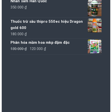
Nhân sâm Hàn Quốc
là:
tại
350.000
₫
55.000 ₫.
là:
50.000 ₫.
Thuốc trừ sâu thipro 550ec hiệu Dragon
gold 600
180.000
₫
Phân hóa mầm hoa mkp đậm đặc
Giá
Giá
130.000
₫
120.000
₫
gốc
hiện
là:
tại
130.000 ₫.
là:
120.000 ₫.