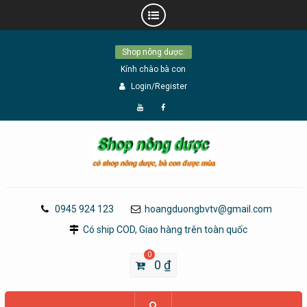
Skip
Shop nông dược:
to
Kính chào bà con
content
Login/Register
Đăng
Page
Ký
Facebook
YouTube
0945 924 123
hoangduongbvtv@gmail.com
Có ship COD, Giao hàng trên toàn quốc
0
0
₫