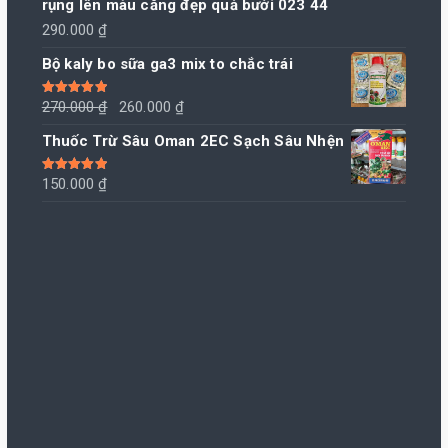
rụng lên màu căng đẹp quả bưởi 023 44
290.000
₫
Bộ kaly bo sữa ga3 mix to chắc trái
Giá
Giá
Được xếp
270.000
₫
260.000
₫
hạng
5.00
5
sao
gốc
hiện
Thuốc Trừ Sâu Oman 2EC Sạch Sâu Nhện
là:
tại
270.000 ₫.
là:
Được xếp
150.000
₫
hạng
5.00
5
260.000 ₫.
sao