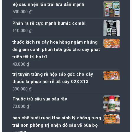
Bộ sâu nhện lớn trái lưu dẫn mạnh
530.000
₫
Phân ra rễ cực mạnh humic combi
110.000
₫
thuốc kích rễ cây hoa hồng ngâm nhúng
để giâm cành phun tưới gốc cho cây phát
triển tốt trị bọ trĩ
40.000
₫
trị tuyến trùng rễ hộp sáp gốc cho cây
thuốc lá phục hồi rễ tốt cây 023 313
390.000
₫
Thuốc trừ sâu vua sâu rầy
70.000
₫
hạn chế bưởi rụng Hoa sinh lý chống rụng
trái non phòng trị nhện đỏ sâu vẽ bùa bọ