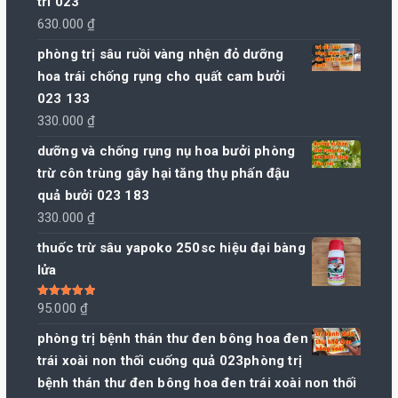
trĩ 023
630.000
₫
phòng trị sâu ruồi vàng nhện đỏ dưỡng
hoa trái chống rụng cho quất cam bưởi
023 133
330.000
₫
dưỡng và chống rụng nụ hoa bưởi phòng
trừ côn trùng gây hại tăng thụ phấn đậu
quả bưởi 023 183
330.000
₫
thuốc trừ sâu yapoko 250sc hiệu đại bàng
lửa
Được xếp
95.000
₫
hạng
5.00
5
sao
phòng trị bệnh thán thư đen bông hoa đen
trái xoài non thối cuống quả 023phòng trị
bệnh thán thư đen bông hoa đen trái xoài non thối