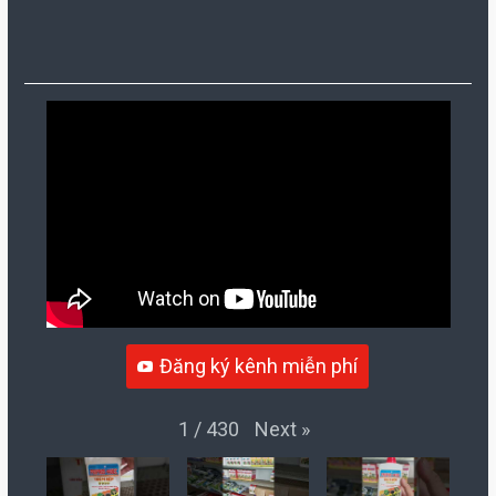
Đăng ký kênh miễn phí
Next
»
1
/
430