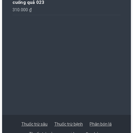
cuống quả 023
310.000
₫
Thuốc trừ sâu
Thuốc trừ bệnh
Phân bón lá