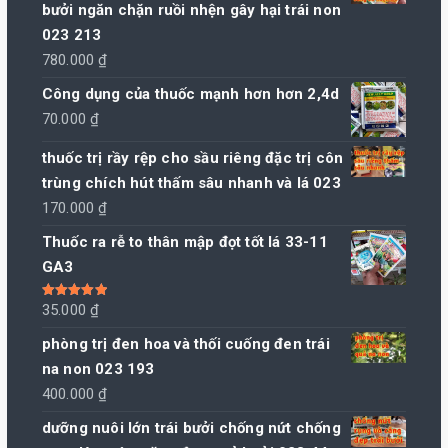
bưởi ngăn chặn ruồi nhện gây hại trái non
023 213
780.000
₫
Công dụng của thuốc mạnh hơn hơn 2,4d
70.000
₫
thuốc trị rầy rệp cho sầu riêng đặc trị côn
trùng chích hút thấm sâu nhanh và lá 023
170.000
₫
Thuốc ra rễ to thân mập đọt tốt lá 33-11
GA3
Được xếp
35.000
₫
hạng
5.00
5
sao
phòng trị đen hoa và thối cuống đen trái
na non 023 193
400.000
₫
dưỡng nuôi lớn trái bưởi chống nứt chống