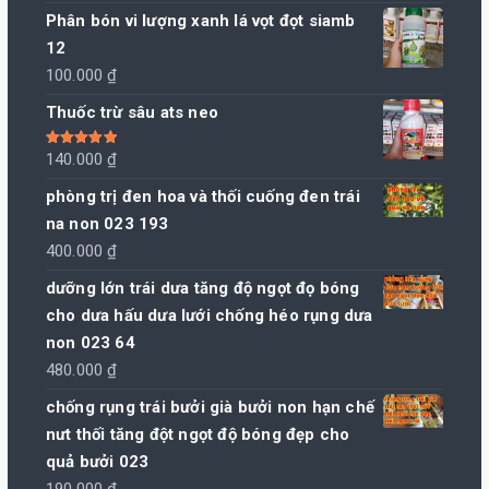
Phân bón vi lượng xanh lá vọt đọt siamb
12
100.000
₫
Thuốc trừ sâu ats neo
Được xếp
140.000
₫
hạng
5.00
5
sao
phòng trị đen hoa và thối cuống đen trái
na non 023 193
400.000
₫
dưỡng lớn trái dưa tăng độ ngọt đọ bóng
cho dưa hấu dưa lưới chống héo rụng dưa
non 023 64
480.000
₫
chống rụng trái bưởi già bưởi non hạn chế
nưt thối tăng đột ngọt độ bóng đẹp cho
quả bưởi 023