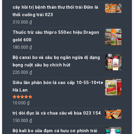
cây hồi trị bệnh thán thư thối trái Đốm lá
thối cuống trái 023
310.000
₫
Thuốc trừ sâu thipro 550ec hiệu Dragon
gold 600
180.000
₫
Bộ canxi bo và sâu bọ ngăn ngừa dị dạng
bọng ruột sâu bọ chích hút
220.000
₫
Siêu lân phân bón lá cao cấp 10-55-10+te
Hà Lan
Được xếp
10.000
₫
hạng
5.00
5
sao
trị dòi đục lá cà chua sâu vẽ bùa 023 154
150.000
₫
Bộ kali bo sữa đạm cá hưu cơ phình trái