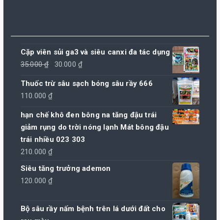
Cặp viên sủi ga3 và siêu canxi đa tác dụng
Giá
Giá
35.000
₫
30.000
₫
gốc
hiện
Thuốc trừ sâu sạch bóng sâu rầy 666
là:
tại
110.000
₫
35.000 ₫.
là:
30.000 ₫.
hạn chế khô đen bông na tăng đậu trái
giảm rụng do trời nóng lạnh Mát bông đậu
trái nhiều 023 303
210.000
₫
Siêu tăng trưởng ademon
120.000
₫
Bộ sâu rầy nấm bệnh trên lá dưới đất cho