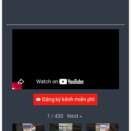
Đăng ký kênh miễn phí
Next
»
1
/
430