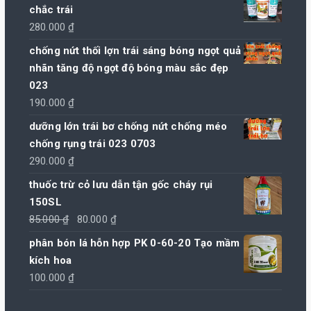
chắc trái
280.000
₫
chống nứt thối lợn trái sáng bóng ngọt quả
nhãn tăng độ ngọt độ bóng màu sắc đẹp
023
190.000
₫
dưỡng lớn trái bơ chống nứt chống méo
chống rụng trái 023 0703
290.000
₫
thuốc trừ cỏ lưu dẫn tận gốc cháy rụi
150SL
Giá
Giá
85.000
₫
80.000
₫
gốc
hiện
phân bón lá hỗn hợp PK 0-60-20 Tạo mầm
là:
tại
kích hoa
85.000 ₫.
là:
100.000
₫
80.000 ₫.