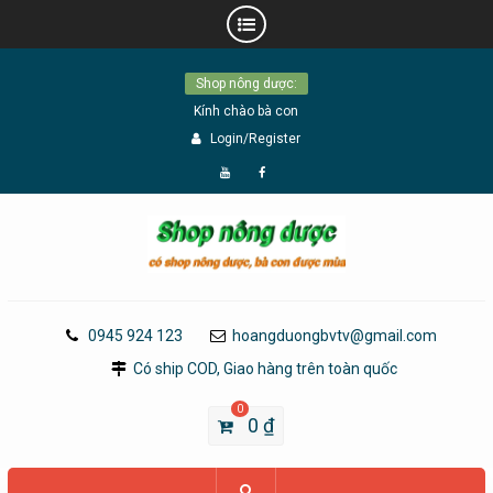
Skip
Shop nông dược:
to
Kính chào bà con
content
Login/Register
Đăng
Page
Ký
Facebook
YouTube
0945 924 123
hoangduongbvtv@gmail.com
Có ship COD, Giao hàng trên toàn quốc
0
0
₫