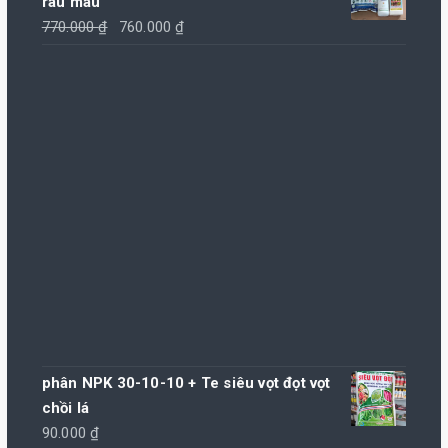
rau màu
Giá
Giá
770.000
₫
760.000
₫
gốc
hiện
là:
tại
770.000 ₫.
là:
760.000 ₫.
phân NPK 30-10-10 + Te siêu vọt đọt vọt
chồi lá
90.000
₫